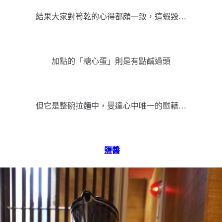
結果大家對筍乾的心得都頗一致，這蝦毀…
加點的「糖心蛋」則是有點鹹過頭
但它是整碗拉麵中，曼達心中唯一的慰藉…
鹽醬