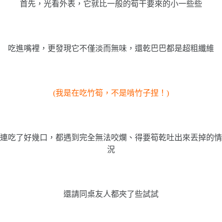
首先，光看外表，它就比一般的筍干要來的小一些些
吃進嘴裡，更發現它不僅淡而無味，還乾巴巴都是超粗纖維
(我是在吃竹筍，不是啃竹子捏！)
連吃了好幾口，都遇到完全無法咬爛、得要筍乾吐出來丟掉的情
況
還請同桌友人都夾了些試試