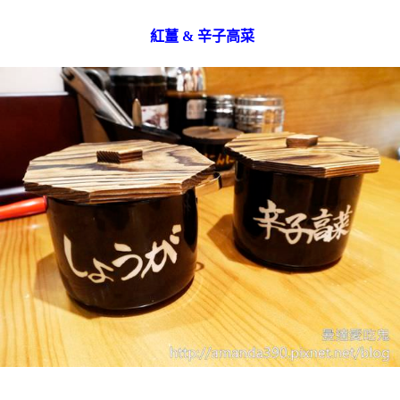
紅薑 & 辛子高菜