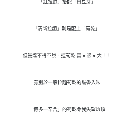
「紅拉麵」搭配「白豆芽」
「清新拉麵」則是配上「筍乾」
但曼達不得不說，這筍乾 雷 ● 很 ● 大！！
有別於一般拉麵筍乾的鹹香入味
「博多一辛舍」的筍乾令我失望透頂