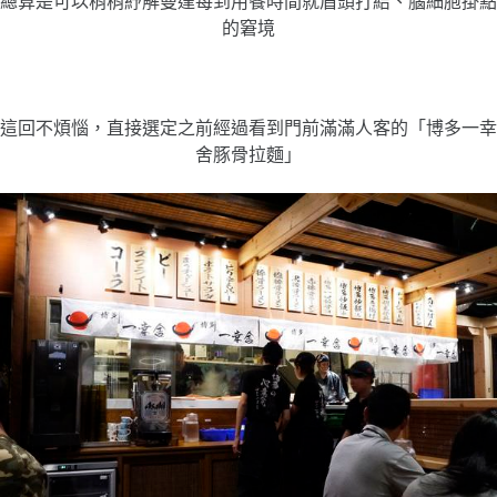
總算是可以稍稍紓解曼達每到用餐時間就眉頭打結、腦細胞掛點
的窘境
這回不煩惱，直接選定之前經過看到門前滿滿人客的「博多一幸
舍豚骨拉麵」