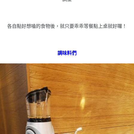
各自點好想嗑的食物後，就只要乖乖等餐點上桌就好囉！
調味料們