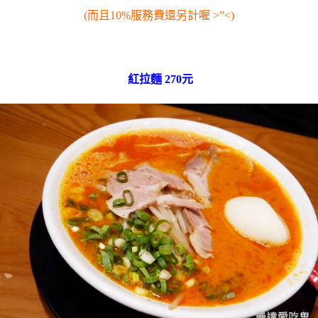
(而且10%服務費還另計喔 >”<)
紅拉麵 270元