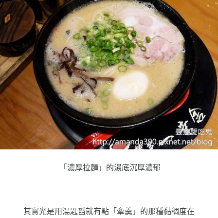
「濃厚拉麵」的湯底沉厚濃郁
其實光是用湯匙舀就有點「牽羹」的那種黏稠度在