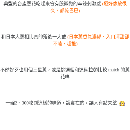
典型的台產蔥花吃起來會有股微微的辛辣刺激感
(還好像放很
久，都乾巴巴)
和日本大蔥相比真的落後一大截
(日本蔥香氣濃郁、入口清甜卻
不嗆，超推)
不然好歹也用個三星蔥，或是挑選個和這碗拉麵比較 match 的蔥
花咩
一碗2、300吃到這樣的味道，說實在的，讓人有點失望