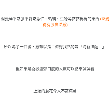
但曼達平常就不愛吃薏仁、蛤蠣、生蠔等黏黏稠稠的東西
(總覺
得有股鼻涕感)
所以喝了一口後，感想就是：還好我點的是「清新拉麵…」
但如果是喜歡濃郁口感的人就可以點來試試看
上頭的蔥花令人不甚滿意