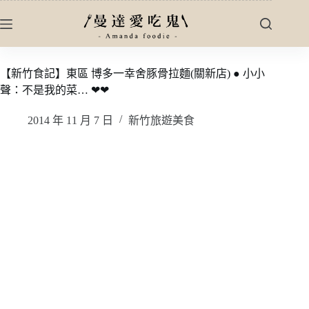
跳
至
主
要
【新竹食記】東區 博多一幸舍豚骨拉麵(關新店) ● 小小
內
聲：不是我的菜… ❤❤
容
2014 年 11 月 7 日
新竹旅遊美食