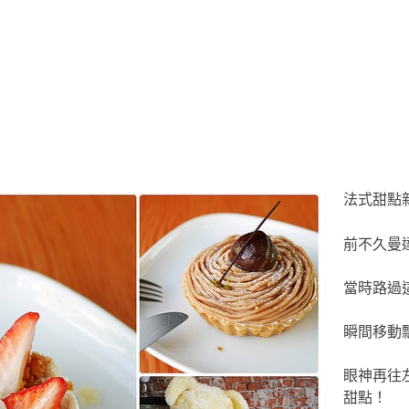
法式甜點
前不久曼
當時路過
瞬間移動
眼神再往
甜點！