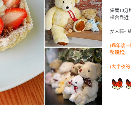
儘管10
櫃台靠近
女人嘛~
(過年後
整理起)
(大半夜