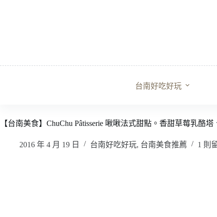
跳
至
主
要
內
容
台南好吃好玩
【台南美食】ChuChu Pâtisserie 啾啾法式甜點。香甜草
2016 年 4 月 19 日
台南好吃好玩
,
台南美食推薦
1 則