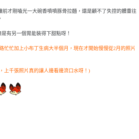
分鐘前才剛嗑光一大碗香噴噴豚骨拉麵，還是顧不了失控的體重往
，
 總是有另一個胃能裝得下甜點呀！
一路忙忙加上小布丁生病大半個月，現在才開始慢慢從2月的照片
的，上千張照片真的讓人邊看邊流口水呀！)