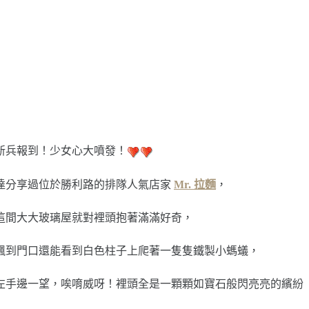
新兵報到！少女心大噴發！
達分享過位於勝利路的排隊人氣店家
Mr. 拉麵
，
這間大大玻璃屋就對裡頭抱著滿滿好奇，
飄到門口還能看到白色柱子上爬著一隻隻鐵製小螞蟻，
左手邊一望，唉唷威呀！裡頭全是一顆顆如寶石般閃亮亮的繽紛