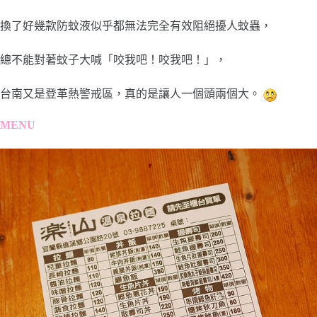
換了好幾款防蚊液似乎都無法完全有效阻絕擾人蚊蟲，
總不能對著蚊子大喊「咬我吧！咬我吧！」，
台南又是登革熱警戒區，真的是讓人一個頭兩個大。
MENU