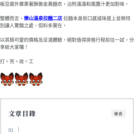
板豆腐外層裹著酥脆金黃麵衣，沾附滿滿和風醬汁更加對味，
整體而言，
樂山溫泉拉麵二店
拉麵本身就口感或味道上並無特
別讓人驚豔之處，但料多實在，
以其極可愛的價格及足湯體驗，絕對值得排進行程前往一試，分
享給大家囉！
打。完。收。工
文章目錄
收合