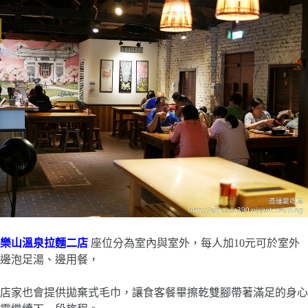
樂山溫泉拉麵二店
座位分為室內與室外，每人加10元可於室外
邊泡足湯、邊用餐，
店家也會提供拋棄式毛巾，讓食客餐畢擦乾雙腳帶著滿足的身心