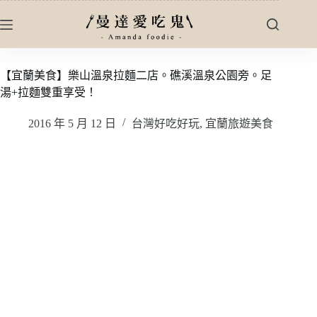
跳
至
主
要
【宜蘭美食】樂山溫泉拉麵二店。礁溪溫泉公園旁。足
內
湯+拉麵雙重享受！
容
2016 年 5 月 12 日
台灣好吃好玩
,
宜蘭旅遊美食