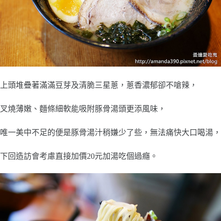
上頭堆疊著滿滿豆芽及清脆三星蔥，蔥香濃郁卻不嗆辣，
叉燒薄嫩、麵條細軟能吸附豚骨湯頭更添風味，
唯一美中不足的便是豚骨湯汁稍嫌少了些，無法痛快大口喝湯，
下回造訪會考慮直接加價20元加湯吃個過癮。