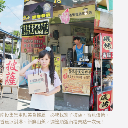
南投集集車站美食推薦｜必吃找窯子披薩、香蕉蛋捲、
香蕉冰淇淋、新鮮山蕉，週邊順遊南投景點一次玩！