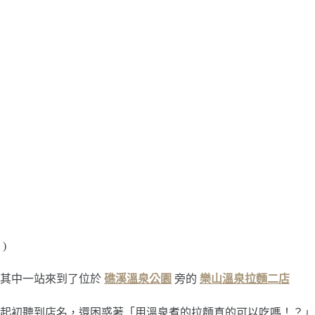
)
其中一站來到了位於
礁溪溫泉公園
旁的
樂山溫泉拉麵二店
起初聽到店名，還困惑著「用溫泉煮的拉麵真的可以吃嗎！？」