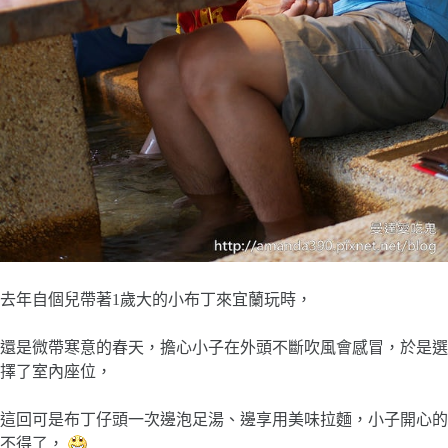
去年自個兒帶著1歲大的小布丁來宜蘭玩時，
還是微帶寒意的春天，擔心小子在外頭不斷吹風會感冒，於是選
擇了室內座位，
這回可是布丁仔頭一次邊泡足湯、邊享用美味拉麵，小子開心的
不得了，