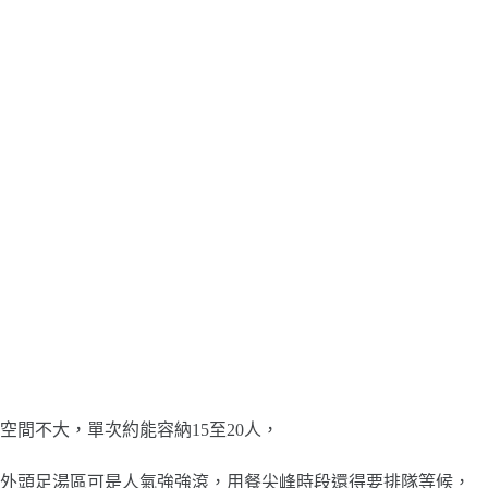
空間不大，單次約能容納15至20人，
外頭足湯區可是人氣強強滾，用餐尖峰時段還得要排隊等候，