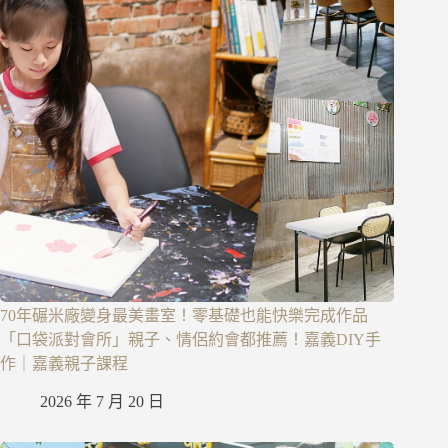
70年碾米廠變身最美畫室！零基礎也能快樂完成作品
「口袋派對會所」親子、情侶約會都推薦！嘉義DIY手
作｜嘉義親子課程
2026 年 7 月 20 日