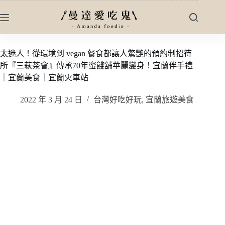
跳
至
主
要
太迷人！從環境到 vegan 餐食都讓人驚艷的預約制招待
內
所『三萩茶會』傳承70年蜜餞舖華麗變身！宜蘭伴手禮
容
｜宜蘭美食｜宜蘭火車站
2022 年 3 月 24 日
台灣好吃好玩
,
宜蘭旅遊美食