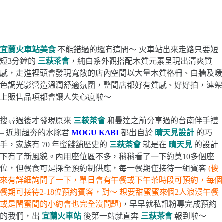
宜蘭火車站美食
不能錯過的還有這間～ 火車站出來走路只要短
短3分鐘的
三萩茶會
，純白系外觀搭配木質元素呈現出清爽質
感，走進裡頭會發現寬敞的店內空間以大量木質格柵、白牆及暖
色調光影營造溫潤舒適氛圍，整間店都好有質感、好好拍，連架
上販售品項都會讓人失心瘋啦～
搜尋過後才發現原來
三萩茶會
和曼達之前分享過的台南伴手禮
– 近期超夯的水豚君
MOGU KABI
都出自於
晴天見設計
的巧
手，家族有 70 年蜜餞舖歷史的
三萩茶會
就是在
晴天見
的設計
下有了新風貌。內用座位區不多，稍稍看了一下約莫10多個座
位，但餐食可是採全預約制供應，每一餐期僅接待一組賓客
(後
來有詳細詢問了一下，單日會有午餐或下午茶時段可預約，每個
餐期可接待2-18位預約賓客，對～ 想要甜蜜蜜來個2人浪漫午餐
或是閨蜜間的小約會也完全沒問題)
，早早就私訊粉專完成預約
的我們，出
宜蘭火車站
後第一站就直奔
三萩茶會
報到啦～