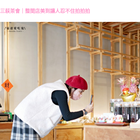
三萩茶會｜整間店美到讓人忍不住拍拍拍