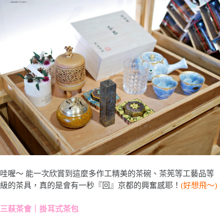
哇喔～ 能一次欣賞到這麼多作工精美的茶碗、茶筅等工藝品等
級的茶具，真的是會有一秒『回』京都的興奮感耶！
(好想飛～)
三萩茶會｜掛耳式茶包