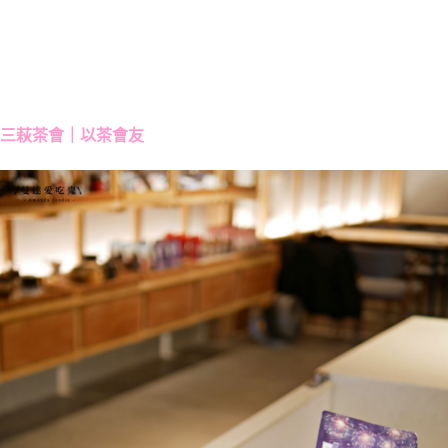
三萩茶會｜以茶會友