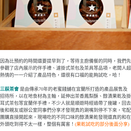
因為比預約的時間還要提早到了，等待主廚備餐的同時，我們先
參觀了店內展示的伴手禮、濾掛式茶包及茶具等品項，老闆人超
熱情的一一介紹了產品特色，還很有口福的能夠試吃，哈！
三萩茶會
是由傳承70年的老蜜餞舖在宜蘭所打造的產品展售及
招待所，以在地食材為主軸，延伸出茶香鳳梨酥、醇漬果乾及掛
耳式茶包等宜蘭伴手禮，不少人就是順遊時經過帶了幾罐，回去
後和親友或辦公室同事們分享才發現真的涮嘴到停不下來，宅配
團購直接開起來，現場吃的不同口味的醇漬果乾發現還真的和在
外頭吃到得不太一樣，整個有厲害！
(果乾試吃的部分後面分享)