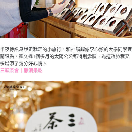
半夜傳訊息說走就走的小旅行，和神韻超像李心潔的大學同學宜
蘭踩點，連久違1個多月的太陽公公都特別露臉，為這趟旅程又
多增添了幾分好心情。
三萩茶會｜醇漬果乾