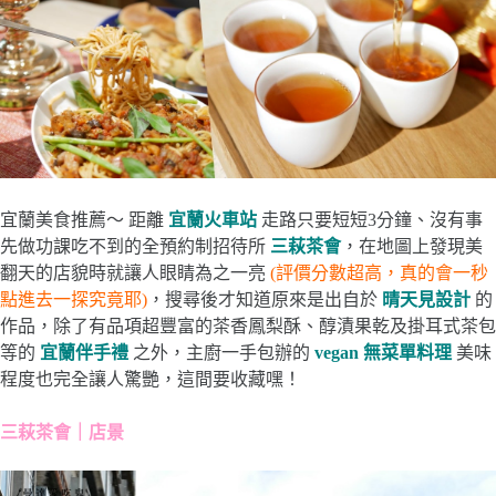
宜蘭美食推薦～ 距離
宜蘭火車站
走路只要短短3分鐘、沒有事
先做功課吃不到的全預約制招待所
三萩茶會
，在地圖上發現美
翻天的店貌時就讓人眼睛為之一亮
(評價分數超高，真的會一秒
點進去一探究竟耶)
，搜尋後才知道原來是出自於
晴天見設計
的
作品，除了有品項超豐富的茶香鳳梨酥、醇漬果乾及掛耳式茶包
等的
宜蘭伴手禮
之外，主廚一手包辦的
vegan 無菜單料理
美味
程度也完全讓人驚艷，這間要收藏嘿！
三萩茶會｜店景