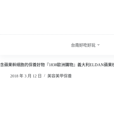
跳
至
主
要
內
容
台南好吃好玩
含蘋果幹細胞的保養好物『1838歐洲購物』義大利ELDAN蘋
2018 年 3 月 12 日
美容美甲保養