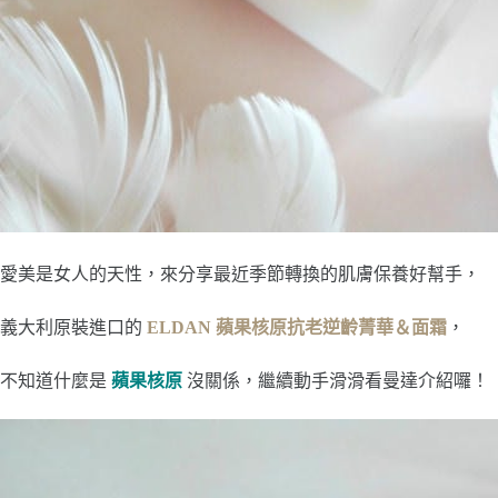
愛美是女人的天性，來分享最近季節轉換的肌膚保養好幫手，
義大利原裝進口的
ELDAN 蘋果核原抗老逆齡菁華＆面霜
，
不知道什麼是
蘋果核原
沒關係，繼續動手滑滑看曼達介紹囉！