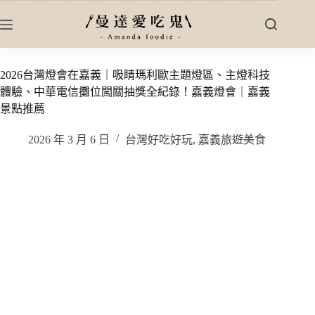
跳
至
主
要
2026台灣燈會在嘉義｜吸睛瑪利歐主題燈區、主燈科技
內
體驗、中華電信攤位闖關抽獎全紀錄！嘉義燈會｜嘉義
容
景點推薦
2026 年 3 月 6 日
台灣好吃好玩
,
嘉義旅遊美食