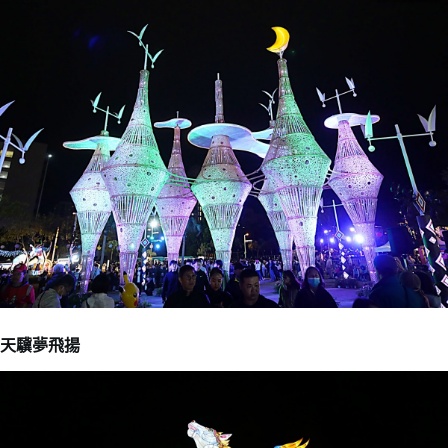
天驥夢飛揚