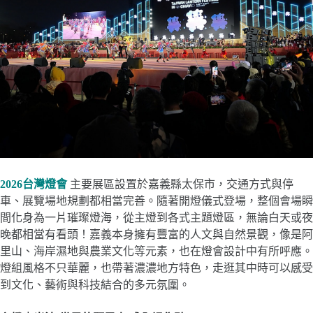
2026台灣燈會
主要展區設置於嘉義縣太保市，交通方式與停
車、展覽場地規劃都相當完善。隨著開燈儀式登場，整個會場瞬
間化身為一片璀璨燈海，從主燈到各式主題燈區，無論白天或夜
晚都相當有看頭！嘉義本身擁有豐富的人文與自然景觀，像是阿
里山、海岸濕地與農業文化等元素，也在燈會設計中有所呼應。
燈組風格不只華麗，也帶著濃濃地方特色，走逛其中時可以感受
到文化、藝術與科技結合的多元氛圍。