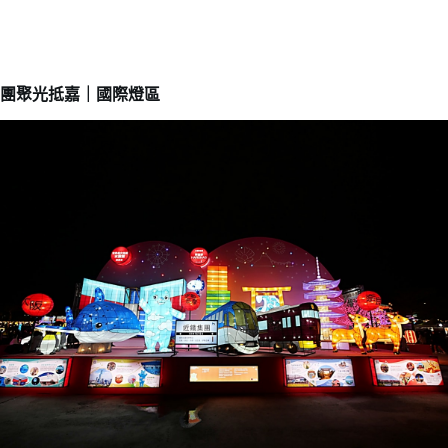
團聚光抵嘉｜國際燈區