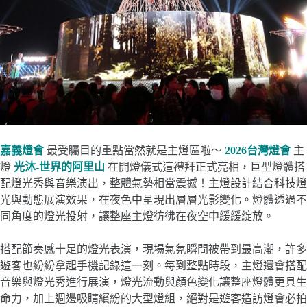
嘉義燈會
最受矚目的重點當然就是主燈區啦～
2026台灣燈會
主
燈
光沐-世界的阿里山
在開燈儀式這禮拜正式亮相，巨型燈體搭
配燈光秀與音樂演出，整體氣勢相當震撼！主燈設計結合科技燈
光與動態展演效果，在夜色中呈現出層層光影變化。燈體透過不
同角度的燈光投射，讓整座主燈彷彿在夜空中緩緩綻放。
搭配節奏感十足的燈光表演，現場氣氛瞬間被帶到最高潮，許多
遊客也紛紛拿起手機記錄這一刻。每到整點時段，主燈還會搭配
音樂與燈光秀進行展演，燈光流動與顏色變化讓整座燈體更具生
命力，加上週邊吸睛繽紛的大型燈組，絕對是遊客造訪燈會必拍