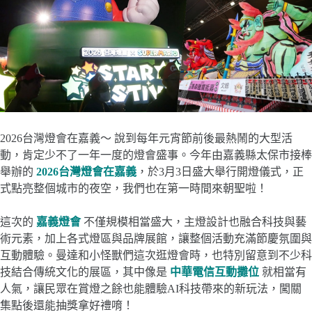
2026台灣燈會在嘉義～ 說到每年元宵節前後最熱鬧的大型活
動，肯定少不了一年一度的燈會盛事。今年由嘉義縣太保市接棒
舉辦的
2026台灣燈會在嘉義
，於3月3日盛大舉行開燈儀式，正
式點亮整個城市的夜空，我們也在第一時間來朝聖啦！
這次的
嘉義燈會
不僅規模相當盛大，主燈設計也融合科技與藝
術元素，加上各式燈區與品牌展館，讓整個活動充滿節慶氛圍與
互動體驗。曼達和小怪獸們這次逛燈會時，也特別留意到不少科
技結合傳統文化的展區，其中像是
中華電信
互動攤位
就相當有
人氣，讓民眾在賞燈之餘也能體驗AI科技帶來的新玩法，闖關
集點後還能抽獎拿好禮唷！