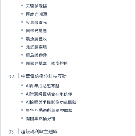
天驥夢飛揚
逐鹿光溯源
火鳥啟靈光
團聚光抵嘉
農漁慶豐收
北迴歸嘉境
環島樂遊趣
團聚光抵嘉｜國際燈區
中華電信攤位科技互動
AI賀年拍貼超有趣
AI智慧解籤結合在地信仰
AI拍照與手機影像功能體驗
星空互動遊戲與影視體驗
闖關集點抽好禮
超級瑪利歐主題區