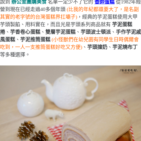
說到
辦公室團購美食
名單一定少不了它的
香帥蛋糕
從1982年經
營到現在已經走過40多個年頭
(比我的年紀都還要大了，是名副
其實的老字號的台灣蛋糕界扛壩子)
，經典的芋泥蛋糕使用大甲
芋頭製餡、用料實在，而且光是芋頭系列商品就有
芋泥蛋糕
捲
、
芋香卷心蛋糕
、
雙層芋泥蛋糕
、
芋頭波士頓派
、
手作芋泥戚
風蛋糕
、
芋泥推筒蛋糕
(小怪獸們在幼兒園有同學生日時偶爾會
吃到，一人一支推筒蛋糕好吃又方便)
、
芋頭撞奶
、
芋泥燒布丁
等多種選擇。