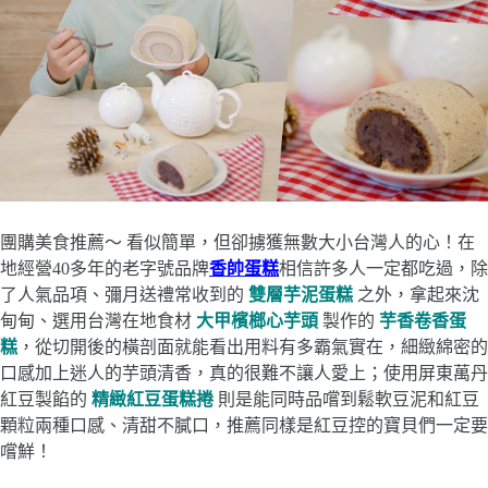
團購美食推薦～ 看似簡單，但卻擄獲無數大小台灣人的心！在
地經營40多年的老字號品牌
香帥蛋糕
相信許多人一定都吃過，除
了人氣品項、彌月送禮常收到的
雙層芋泥蛋糕
之外，拿起來沈
甸甸、選用台灣在地食材
大甲檳榔心芋頭
製作的
芋香卷香蛋
糕
，從切開後的橫剖面就能看出用料有多霸氣實在，細緻綿密的
口感加上迷人的芋頭清香，真的很難不讓人愛上；使用屏東萬丹
紅豆製餡的
精緻紅豆蛋糕捲
則是能同時品嚐到鬆軟豆泥和紅豆
顆粒兩種口感、清甜不膩口，推薦同樣是紅豆控的寶貝們一定要
嚐鮮！