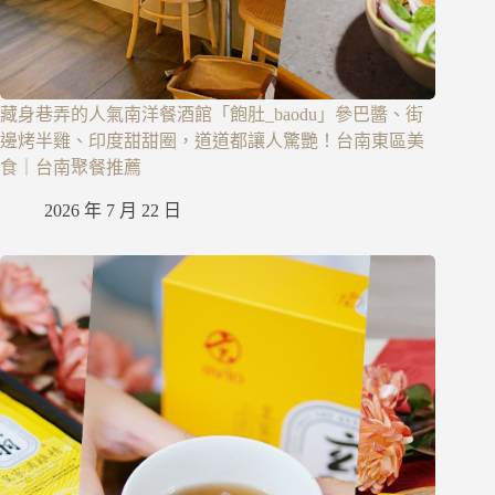
藏身巷弄的人氣南洋餐酒館「飽肚_baodu」參巴醬、街
邊烤半雞、印度甜甜圈，道道都讓人驚艷！台南東區美
食｜台南聚餐推薦
2026 年 7 月 22 日