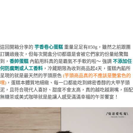
這回開箱分享的
芋香卷心蛋糕
重量足足有850g，雖然之前跟團
訂購過幾次，但每次開盒分切都還是會被它們家的份量給驚豔
到，
香帥蛋糕
內餡用料真的是霸氣不手軟的啦～ 強調
不添加任
何防腐劑或人工香料
，冷藏期限為收到商品起4天，蛋糕內餡所
呈現的就是最天然的芋頭原色
(芋頭商品真的不應該是艷紫色的
嘿)
，蛋糕本體質地細緻、每一口都能吃到綿密香醇的大甲芋頭
泥，且符合現代人喜好、甜度不會太高，真的越吃越涮嘴，搭配
無糖茶或美式咖啡就是能讓人感受滿滿幸福的午茶饗宴！