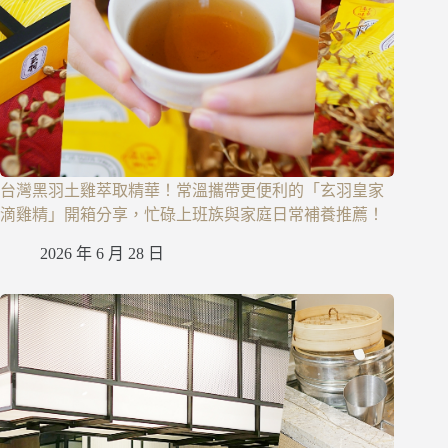
台灣黑羽土雞萃取精華！常溫攜帶更便利的「玄羽皇家
滴雞精」開箱分享，忙碌上班族與家庭日常補養推薦！
2026 年 6 月 28 日