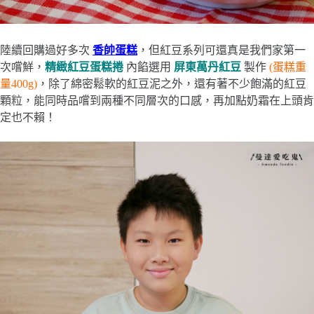
陸續回購過好多次
香帥蛋糕
，但紅豆系列可還真是我們家第一
次嚐鮮，
精緻紅豆蛋糕捲
內餡選用
屏東萬丹紅豆
製作
(蛋糕重
量400g)
，除了綿密鬆軟的紅豆泥之外，還有著不少飽滿的紅豆
顆粒，能同時品嚐到兩種不同層次的口感，再加點奶霜在上頭肯
定也不賴！