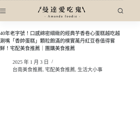
跳
至
主
要
40年老字號！口感綿密細緻的經典芋香卷心蛋糕越吃越
內
涮嘴「香帥蛋糕」顆粒飽滿的樸實萬丹紅豆卷值得嘗
容
鮮！宅配美食推薦｜團購美食推薦
2025 年 1 月 3 日
台南美食推薦
,
宅配美食推薦
,
生活大小事