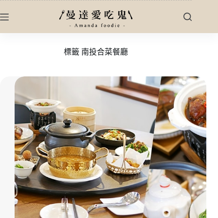
跳
至
主
要
標籤
南投合菜餐廳
內
容