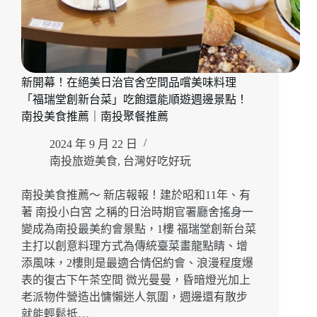
新開幕！在絕美日治官舍空間品嚐美味料理
「福瑞堂創新台菜」吃飽還能順遊週邊景點！
南投美食推薦｜南投聚餐推薦
2024 年 9 月 22 日
南投旅遊美食
,
台灣好吃好玩
南投美食推薦～ 新店報報！建於昭和11年、有
著 南投小白宮 之稱的日治時期官署廳舍搖身一
變成為南投最美約會景點，1樓 福瑞堂創新台菜
主打以創意料理方式為傳統臺菜畫龍點睛、增
添風味，2樓則是最適合情侶約會、浪漫程度爆
表的復古下午茶空間 微光曼曼，昏暗燈光加上
老派物件營造出慵懶迷人氛圍，週邊還有散步
就能輕鬆抵…