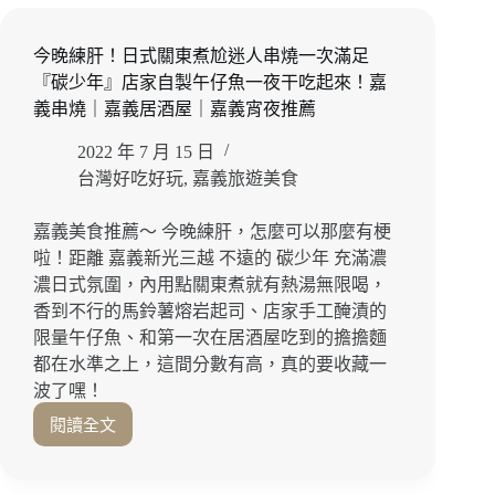
｜
樓
嘉
高
今晚練肝！日式關東煮尬迷人串燒一次滿足
義
空
『碳少年』店家自製午仔魚一夜干吃起來！嘉
烤
夜
雞
義串燒｜嘉義居酒屋｜嘉義宵夜推薦
景
推
下
2022 年 7 月 15 日
薦
的
台灣好吃好玩
,
嘉義旅遊美食
極
致
燒
嘉義美食推薦～ 今晚練肝，怎麼可以那麼有梗
肉
啦！距離 嘉義新光三越 不遠的 碳少年 充滿濃
饗
濃日式氛圍，內用點關東煮就有熱湯無限喝，
宴
香到不行的馬鈴薯熔岩起司、店家手工醃漬的
『老
限量午仔魚、和第一次在居酒屋吃到的擔擔麵
乾
都在水準之上，這間分數有高，真的要收藏一
杯
波了嘿！
嘉
義
閱讀全文
今
耐
晚
斯
練
王