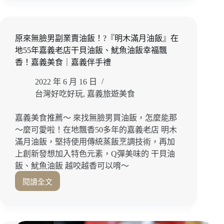
魂！
義
點
份
宵
吐
量
夜
司
感
原來無臉男副業賣油飯！?『明木滿月油飯』在
推
折
十
5
薦
地55年嘉義老店干貝油飯、魷魚油飯幸福飄
足、
元、
香！嘉義美食｜嘉義伴手禮
外
評
酥
價
2022 年 6 月 16 日
內
再
台灣好吃好玩
,
嘉義旅遊美食
多
送
汁
枝
『頂
嘉義美食推薦～ 來找無臉男買油飯，怎麼能那
仔
天
～麼可愛啦！在地飄香50多年的嘉義老店 明木
冰
黃
滿月油飯，堅持使用傳統蒸飯烹調技術，再加
直
金
接
上創新發想加入特色元素，Q彈美味的 干貝油
脆
吃
飯、魷魚油飯 越咬越香可以唷～
皮
爆！
炸
閱讀全文
嘉
原
雞』
義
來
堅
美
無
持
食
臉
使