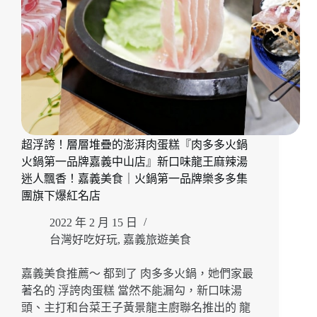
不
吃
爆
『小
旬
湯
–
樂
農
超浮誇！層層堆疊的澎湃肉蛋糕『肉多多火鍋
鑄
鐵
火鍋第一品牌嘉義中山店』新口味龍王麻辣湯
鍋』
迷人飄香！嘉義美食｜火鍋第一品牌樂多多集
料
團旗下爆紅名店
多
多
2022 年 2 月 15 日
綜
台灣好吃好玩
,
嘉義旅遊美食
合
海
嘉義美食推薦～ 都到了 肉多多火鍋，她們家最
鮮
著名的 浮誇肉蛋糕 當然不能漏勾，新口味湯
鍋
頭、主打和台菜王子黃景龍主廚聯名推出的 龍
點