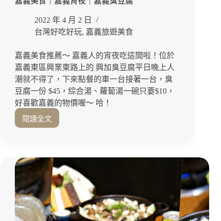
嘉義美食｜嘉義宵夜｜嘉義臭豆腐
宵
油
夜
飯、
2022 年 4 月 2 日
｜
魷
台灣好吃好玩
,
嘉義旅遊美食
嘉
魚
義
油
嘉義美食推薦～ 嘉義人的宵夜吃這間啦！位於
炸
飯
嘉義東區興業東路上的 興加臭豆腐平日晚上人
雞
幸
推
潮就不得了，下來點餐的車一台接著一台，臭
福
薦
豆腐一份 $45，綜合湯、蘿蔔湯一碗只要$10，
飄
香！
好喜歡嘉義的物價喔～ 哈！
嘉
閱讀全文
嘉
義
義
美
人
食
的
｜
宵
嘉
夜
義
吃
伴
這
手
間
禮
『興