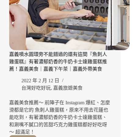
多
火
鍋
火
鍋
第
一
品
嘉義噴水圓環旁不能錯過的還有這間『魚刺人
牌
雞蛋糕』有著濃郁奶香的牛奶卡士達雞蛋糕推
嘉
義
薦！嘉義美食｜嘉義下午茶｜嘉義外帶美食
中
2022 年 2 月 12 日
山
店』
台灣好吃好玩
,
嘉義旅遊美食
新
口
嘉義美食推薦～ 前陣子在 Instagram 爆紅、怎麼
味
滑都是它的 魚刺人雞蛋糕，原來不用去花蓮也
龍
能吃到，有著濃郁奶香的牛奶卡士達雞蛋糕、
王
和涮嘴不膩口的苦甜巧克力雞蛋糕都好好吃呀
麻
～ 超滿足！
辣