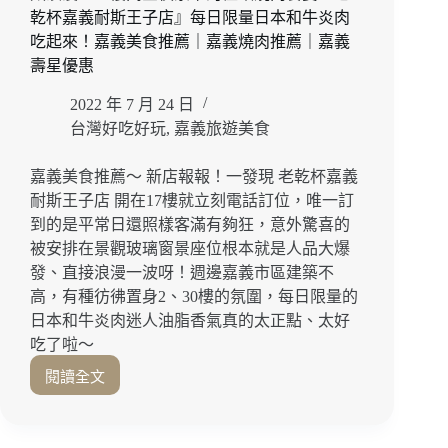
乾杯嘉義耐斯王子店』每日限量日本和牛炎肉
招
待
吃起來！嘉義美食推薦｜嘉義燒肉推薦｜嘉義
炸
壽星優惠
地
瓜、
2022 年 7 月 24 日
脆
台灣好吃好玩
,
嘉義旅遊美食
筍
湯
嘉義美食推薦～ 新店報報！一發現 老乾杯嘉義
和
耐斯王子店 開在17樓就立刻電話訂位，唯一訂
熱
到的是平常日還照樣客滿有夠狂，意外驚喜的
麥
被安排在景觀玻璃窗景座位根本就是人品大爆
茶
大
發、直接浪漫一波呀！週邊嘉義市區建築不
滿
高，有種彷彿置身2、30樓的氛圍，每日限量的
足！
日本和牛炎肉迷人油脂香氣真的太正點、太好
嘉
吃了啦～
義
閱讀全文
聚
太
餐
浪
推
漫！
薦
17