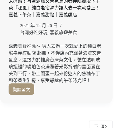
太療癒！有著滿滿文青氣息的巷弄隱藏版下午
義
茶『起風』純白老宅魅力讓人去一次就愛上！
下
午
嘉義下午茶｜嘉義甜點｜嘉義麵店
茶
2021 年 12 月 26 日
還
有
台灣好吃好玩
,
嘉義旅遊美食
這
間
嘉義美食推薦～ 讓人去過一次就愛上的純白老
不
宅嘉義甜點店 起風，不僅店內充滿著濃濃文青
能
氣息，還致力於推廣台灣茶文化，裝在透明玻
錯
璃瓶裡的琥珀色茶湯隨著光影折射的畫面實在
過！
美到不行，帶上閨蜜一起來份迷人的焦糖布丁
嘉
義
和茶香生乳捲，享受靜謐的午茶時光吧！
美
閱讀全文
太
食
療
｜
癒！
嘉
有
義
著
甜
滿
點
下一頁