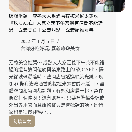
旗
糕』
下
有
爆
店貓坐鎮！成熟大人系酒香提拉米蘇太銷魂
著
紅
『玖 CAFÉ』人氣嘉義下午茶還有這間不能錯
濃
名
郁
過！嘉義美食｜嘉義甜點｜嘉義寵物友善
店
奶
2022 年 1 月 6 日
香
的
台灣好吃好玩
,
嘉義旅遊美食
牛
奶
嘉義美食推薦～ 成熟大人系嘉義下午茶不能錯
卡
過的還有這間位於興業東路上的 玖 CAFÉ，陽
士
光從玻璃灑落時，整間店會透進絕美光線，玖
達
咖啡 帶有濃濃酒香的提拉米蘇香醇不膩口，整
雞
體空間和氛圍都超讚，好想和店貓一起，窩在
蛋
糕
窗邊打個盹呀！還有還有～ 只要有準備牽繩或
推
外出專用袋而且寵物寶貝是會聽話的話，她們
薦！
家也是很歡迎毛小…
嘉
閱讀全文
義
店
美
貓