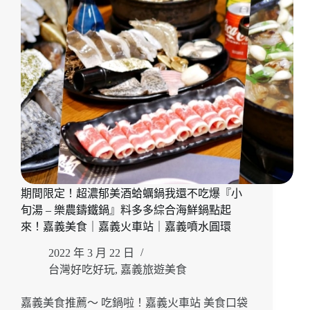
加
臭
豆
腐』
滿
滿
一
桌
銅
板
價
料
理
期間限定！超濃郁美酒蛤蠣鍋我還不吃爆『小
滿
旬湯 – 樂農鑄鐵鍋』料多多綜合海鮮鍋點起
足
又
來！嘉義美食｜嘉義火車站｜嘉義噴水圓環
過
2022 年 3 月 22 日
癮，
酥
台灣好吃好玩
,
嘉義旅遊美食
香
臭
嘉義美食推薦～ 吃鍋啦！嘉義火車站 美食口袋