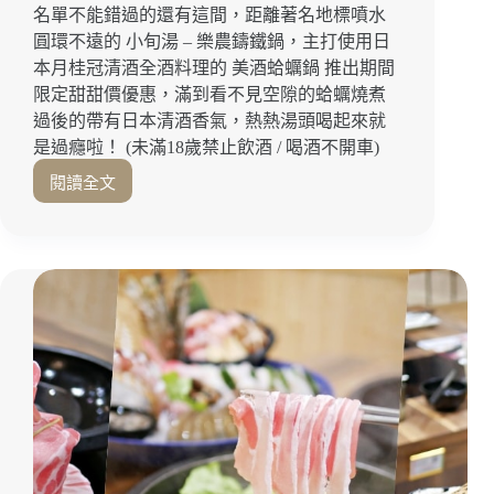
豆
名單不能錯過的還有這間，距離著名地標噴水
腐
圓環不遠的 小旬湯 – 樂農鑄鐵鍋，主打使用日
點
本月桂冠清酒全酒料理的 美酒蛤蠣鍋 推出期間
起
限定甜甜價優惠，滿到看不見空隙的蛤蠣燒煮
來！
嘉
過後的帶有日本清酒香氣，熱熱湯頭喝起來就
義
是過癮啦！ (未滿18歲禁止飲酒 / 喝酒不開車)
美
閱讀全文
食
期
｜
間
嘉
限
義
定！
宵
超
夜
濃
｜
郁
嘉
美
義
酒
臭
蛤
豆
蠣
腐
鍋
我
還