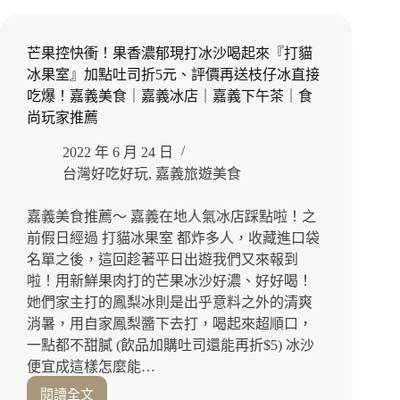
肝！
子
日
店』
式
每
芒果控快衝！果香濃郁現打冰沙喝起來『打貓
關
日
冰果室』加點吐司折5元、評價再送枝仔冰直接
東
限
吃爆！嘉義美食｜嘉義冰店｜嘉義下午茶｜食
煮
量
尚玩家推薦
尬
日
迷
本
2022 年 6 月 24 日
人
和
台灣好吃好玩
,
嘉義旅遊美食
串
牛
燒
炎
一
肉
嘉義美食推薦～ 嘉義在地人氣冰店踩點啦！之
次
吃
前假日經過 打貓冰果室 都炸多人，收藏進口袋
滿
起
名單之後，這回趁著平日出遊我們又來報到
足
來！
啦！用新鮮果肉打的芒果冰沙好濃、好好喝！
『碳
嘉
她們家主打的鳳梨冰則是出乎意料之外的清爽
少
義
消暑，用自家鳳梨醬下去打，喝起來超順口，
年』
美
店
一點都不甜膩 (飲品加購吐司還能再折$5) 冰沙
食
家
推
便宜成這樣怎麼能…
自
薦
閱讀全文