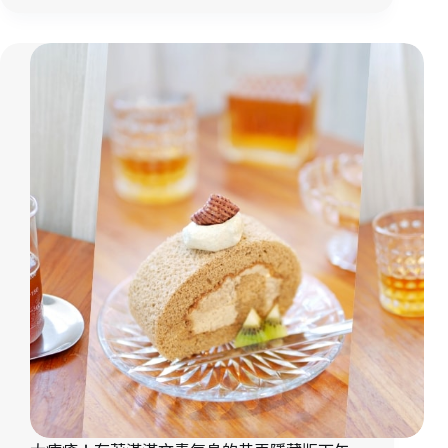
食
坐
｜
鎮！
嘉
成
義
熟
下
大
午
人
茶
系
｜
酒
嘉
香
義
提
外
拉
帶
米
美
蘇
食
太
銷
魂
『玖
CAFÉ』
人
氣
嘉