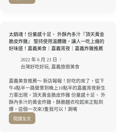
製
芒
｜
午
果
嘉
仔
控
義
魚
快
燒
一
衝！
肉
夜
果
推
太銷魂！份量感十足、 外酥內多汁『頂天黃金
干
香
薦
脆皮炸雞』 堅持使用溫體雞，讓人一吃上癮的
吃
濃
｜
好味道！嘉義美食｜嘉義宵夜｜嘉義炸雞推薦
起
郁
嘉
來！
現
義
2022 年 6 月 23 日
嘉
打
壽
台灣好吃好玩
,
嘉義旅遊美食
義
冰
星
串
沙
優
燒
喝
嘉義美食推薦～ 新店報報！好吃的來了，從下
惠
｜
起
午4點半一路營業到晚上10點半的嘉義宵夜新生
嘉
來
力軍出現，頂天黃金脆皮炸雞 份量感十足、 外
義
『打
酥內多汁的黃金炸雞，酥脆麵衣咬起來正點到
居
貓
爆，這個一次來3隻我可以！涮嘴
酒
冰
屋
果
閱讀全文
太
｜
室』
銷
嘉
加