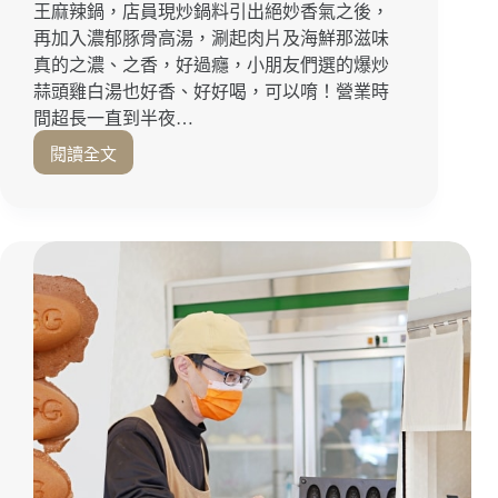
起
王麻辣鍋，店員現炒鍋料引出絕妙香氣之後，
來！
再加入濃郁豚骨高湯，涮起肉片及海鮮那滋味
嘉
真的之濃、之香，好過癮，小朋友們選的爆炒
義
蒜頭雞白湯也好香、好好喝，可以唷！營業時
美
間超長一直到半夜…
食
｜
閱讀全文
超
嘉
浮
義
誇！
火
層
車
層
站
堆
｜
疊
嘉
的
義
澎
噴
湃
水
肉
圓
蛋
環
糕
『肉
多