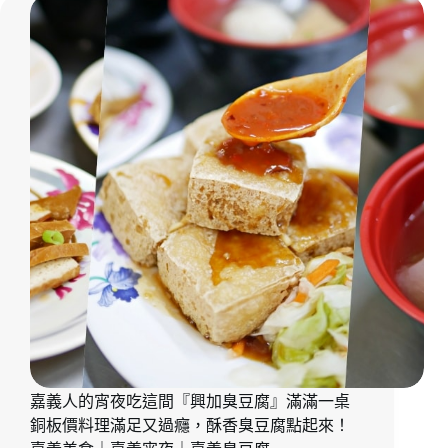
｜
男
用
嘉
副
溫
義
業
體
冰
賣
雞，
店
油
讓
｜
飯！?
人
嘉
『明
一
義
木
吃
下
滿
上
午
月
癮
茶
油
的
｜
飯』
好
食
在
味
尚
地
道！
55
玩
嘉
年
家
義
嘉
推
美
義
薦
食
老
｜
嘉義人的宵夜吃這間『興加臭豆腐』滿滿一桌
店
嘉
干
銅板價料理滿足又過癮，酥香臭豆腐點起來！
義
貝