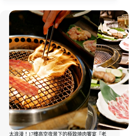
魂！
澎
湃
甕
缸
雞
蓋
飯
迷
人
飄
香
「竹
香
園
嘉
義
店」
內
用
吃
太浪漫！17樓高空夜景下的極致燒肉饗宴『老
雞