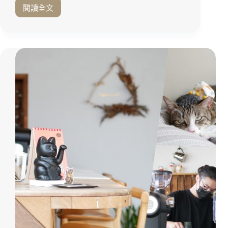
湯
閱讀全文
嘉
迷
義
人
噴
飄
水
香！
圓
嘉
環
義
旁
美
不
食
能
｜
錯
火
過
鍋
的
第
還
一
有
品
這
牌
間
樂
『魚
多
刺
多
人
集
雞
團
蛋