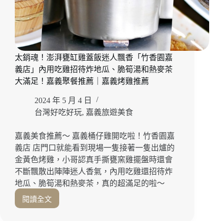
太銷魂！澎湃甕缸雞蓋飯迷人飄香「竹香園嘉
義店」內用吃雞招待炸地瓜、脆筍湯和熱麥茶
大滿足！嘉義聚餐推薦｜嘉義烤雞推薦
2024 年 5 月 4 日
台灣好吃好玩
,
嘉義旅遊美食
嘉義美食推薦～ 嘉義桶仔雞開吃啦！竹香園嘉
義店 店門口就能看到現場一隻接著一隻出爐的
金黃色烤雞，小哥認真手撕甕窯雞擺盤時還會
不斷飄散出陣陣迷人香氣，內用吃雞還招待炸
地瓜、脆筍湯和熱麥茶，真的超滿足的啦～
閱讀全文
太
銷