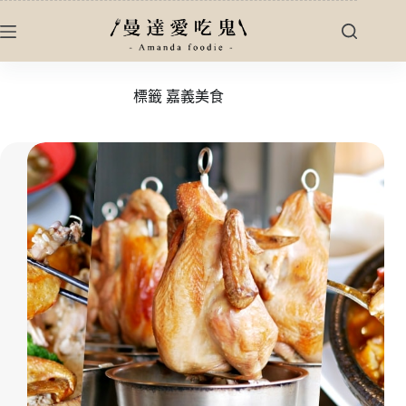
跳
至
主
要
標籤
嘉義美食
內
容