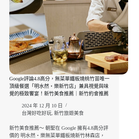
Google評論4.8高分，無菜單鐵板燒桃竹苗唯一
頂級餐選「明水然・樂新竹店」兼具視覺與味
覺的極致饗宴！新竹美食推薦｜新竹約會推薦
2024 年 12 月 10 日
台灣好吃好玩
,
新竹旅遊美食
新竹美食推薦～ 朝聖在 Google 擁有4.8高分評
價的 明水然・樂無菜單鐵板燒新竹林森店，