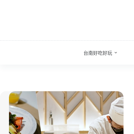
跳
至
主
要
內
容
台南好吃好玩