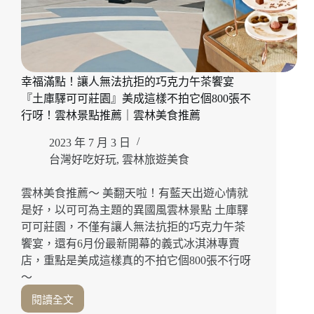
幸福滿點！讓人無法抗拒的巧克力午茶饗宴
『土庫驛可可莊園』美成這樣不拍它個800張不
行呀！雲林景點推薦｜雲林美食推薦
2023 年 7 月 3 日
台灣好吃好玩
,
雲林旅遊美食
雲林美食推薦～ 美翻天啦！有藍天出遊心情就
是好，以可可為主題的異國風雲林景點 土庫驛
可可莊園，不僅有讓人無法抗拒的巧克力午茶
饗宴，還有6月份最新開幕的義式冰淇淋專賣
店，重點是美成這樣真的不拍它個800張不行呀
～
閱讀全文
幸