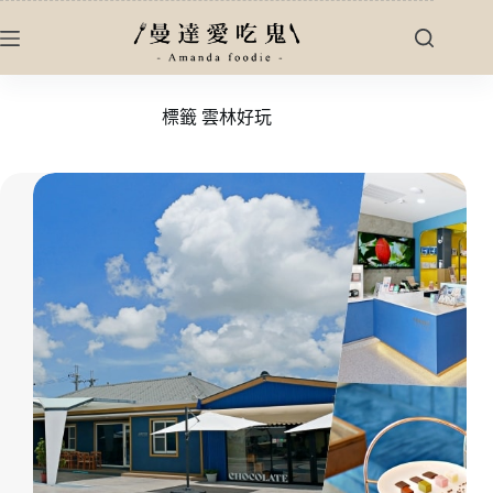
跳
至
主
要
標籤
雲林好玩
內
容