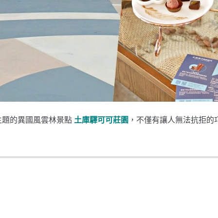
主題的異國風雲林景點
土庫驛可可莊園
，不僅有讓人無法抗拒的