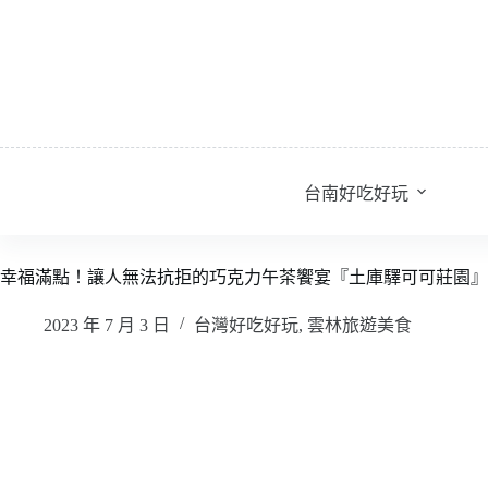
跳
至
主
要
內
容
台南好吃好玩
幸福滿點！讓人無法抗拒的巧克力午茶饗宴『土庫驛可可莊園』
2023 年 7 月 3 日
台灣好吃好玩
,
雲林旅遊美食