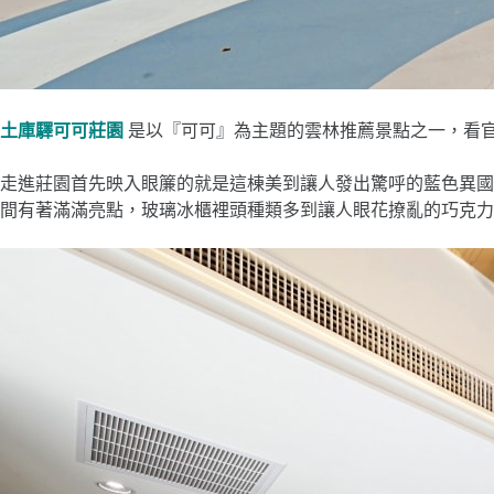
土庫驛可可莊園
是以『可可』為主題的雲林推薦景點之一，看
走進莊園首先映入眼簾的就是這棟美到讓人發出驚呼的藍色異
間有著滿滿亮點，玻璃冰櫃裡頭種類多到讓人眼花撩亂的巧克力