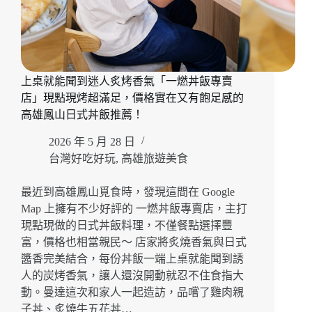
上桌就能聞到迷人炙烤香氣「一燃丼飯專賣
店」現點現烤超滿足，價格實在又有飽足感的
高雄鳳山日式丼飯推薦！
2026 年 5 月 28 日
台灣好吃好玩
,
高雄旅遊美食
最近到高雄鳳山覓食時，發現這間在 Google
Map 上擁有不少好評的 一燃丼飯專賣店，主打
現點現做的日式丼飯料理，不僅餐點選擇豐
富，價格也相當親民～ 店家將炙燒香氣與日式
醬香完美結合，每份丼飯一端上桌就能聞到誘
人的炭烤香氣，讓人還沒開動就忍不住食指大
動。曼達這次和家人一起造訪，品嚐了雞肉親
子丼、炙燒牛五花丼…