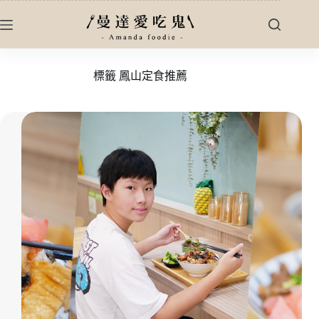
跳
至
主
要
標籤
鳳山定食推薦
內
容