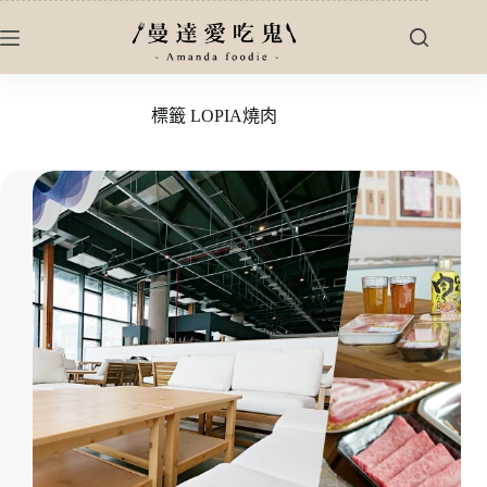
跳
至
主
要
標籤
LOPIA燒肉
內
容