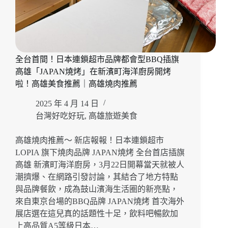
全台首間！日本連鎖超市品牌都會型BBQ插旗
高雄「JAPAN燒烤」在新濱町海洋廚房開烤
啦！高雄美食推薦｜高雄燒肉推薦
2025 年 4 月 14 日
台灣好吃好玩
,
高雄旅遊美食
高雄燒肉推薦～ 新店報報！日本連鎖超市
LOPIA 旗下燒肉品牌 JAPAN燒烤 全台首店插旗
高雄 新濱町海洋廚房，3月22日開幕當天就被人
潮擠爆、在網路引發討論，其結合了地方特點
與品牌餐飲，成為鼓山濱海生活圈的新亮點，
來自東京台場的BBQ品牌 JAPAN燒烤 首次海外
展店選在這兒真的話題性十足，飲料吧暢飲加
上高品質A5等級日本…