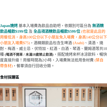
Japan燒烤
基本入場費為飲品自助吧，依類別可區分為
無酒精
飲品暢飲$199/位
及
全品項酒精飲品暢飲$599/位
(也就是此店的
用餐低消，身高100公分以下小朋友免入場費，身高140公分以下
小朋友入場費$75)
，酒精類飲品包含生啤酒
(Asahi)
、清酒、燒
酎、梅酒、威士忌、伏特加、紅酒、白酒、琴酒、蘭姆酒等共10
種
，搭配燒烤來杯冰涼飲料，暢快
(喝酒不開車 / 未滿18歲禁止飲酒)
度直接升級！用餐時間為2小時，入場費無法抵用食材費
(禁自
帶食材)
，餐畢須自行回收分類。
食材採購區