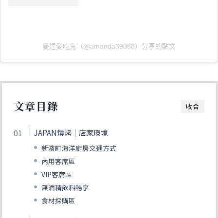
曼達愛吃鬼（@amanda39088）分享的貼文
文章目錄
收合
JAPAN燒烤｜店家環境
新濱町海洋廚房交通方式
內用客席區
VIP客席區
無酒精飲料暢享
食材採購區