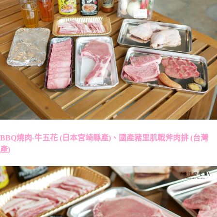
BBQ燒肉-牛五花 (日本宮崎縣產)、國產豬里肌戰斧肉排 (台灣
產)