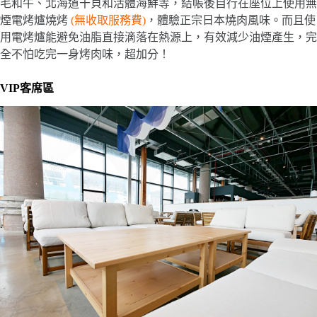
毛和牛、北海道干貝和活體海鮮等，結帳後自行在座位上使用無
煙電烤爐燒烤
(無收取服務費)
，體驗正宗日本燒肉風味。而且使
用電烤爐能避免油脂直接滴落在熱源上，有效減少油煙產生，完
全不怕吃完一身烤肉味，超加分！
VIP客席區