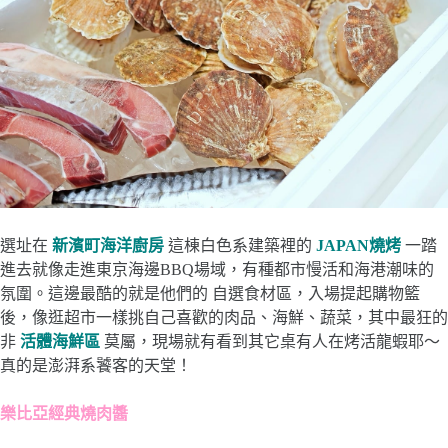
選址在
新濱町海洋廚房
這棟白色系建築裡的
JAPAN燒烤
一踏
進去就像走進東京海邊BBQ場域，有種都市慢活和海港潮味的
氛圍。這邊最酷的就是他們的 自選食材區，入場提起購物籃
後，像逛超市一樣挑自己喜歡的肉品、海鮮、蔬菜，其中最狂的
非
活體海鮮區
莫屬，現場就有看到其它桌有人在烤活龍蝦耶～
真的是澎湃系饕客的天堂！
樂比亞經典燒肉醬