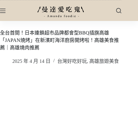
跳
至
主
要
全台首間！日本連鎖超市品牌都會型BBQ插旗高雄
內
「JAPAN燒烤」在新濱町海洋廚房開烤啦！高雄美食推
容
薦｜高雄燒肉推薦
2025 年 4 月 14 日
台灣好吃好玩
,
高雄旅遊美食