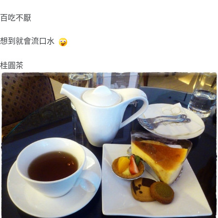
百吃不厭
想到就會流口水
桂圓茶