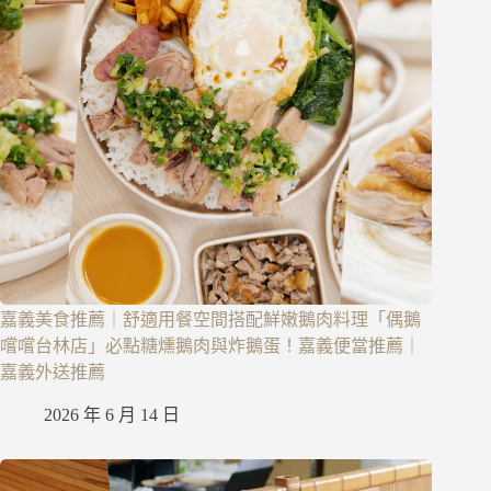
嘉義美食推薦｜舒適用餐空間搭配鮮嫩鵝肉料理「偶鵝
嚐嚐台林店」必點糖燻鵝肉與炸鵝蛋！嘉義便當推薦｜
嘉義外送推薦
2026 年 6 月 14 日