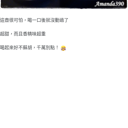
這壺很可怕，喝一口後就沒動過了
超甜，而且香精味超重
喝起來好不蘇胡，千萬別點！