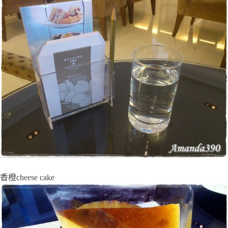
香橙cheese cake