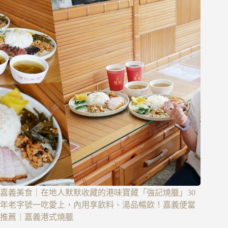
嘉義美食｜在地人默默收藏的港味寶藏「強記燒臘」30
年老字號一吃愛上，內用享飲料、湯品暢飲！嘉義便當
推薦｜嘉義港式燒臘