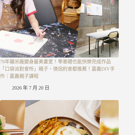
70年碾米廠變身最美畫室！零基礎也能快樂完成作品
「口袋派對會所」親子、情侶約會都推薦！嘉義DIY手
作｜嘉義親子課程
2026 年 7 月 20 日