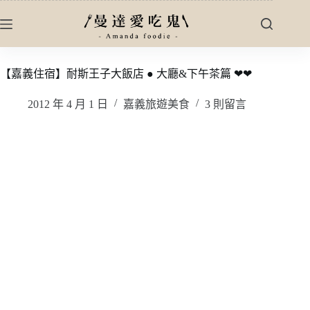
跳
至
主
要
【嘉義住宿】耐斯王子大飯店 ● 大廳&下午茶篇 ❤❤
內
容
2012 年 4 月 1 日
嘉義旅遊美食
3 則留言