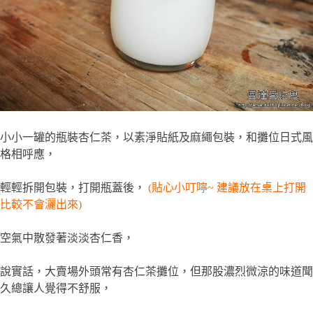
小小一罐的瓶裝杏仁茶，以素淨貼紙及麻繩包裝，和攤位日式風
格相呼應，
輕輕拆開包裝，打開瓶蓋後，
(貼心小叮嚀~ 建議放在桌上打開
比較不會灑出來)
空氣中散發著淡淡杏仁香，
說實話，大賣場外頭常有杏仁茶攤位，但那股濃烈微涼的味道聞
久總讓人覺得不舒服，