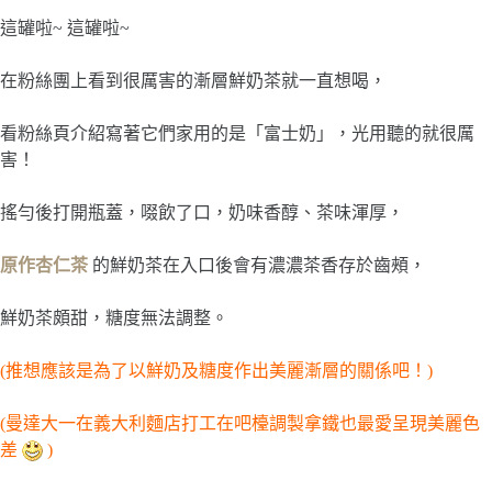
這罐啦~ 這罐啦~
在粉絲團上看到很厲害的漸層鮮奶茶就一直想喝，
看粉絲頁介紹寫著它們家用的是「富士奶」，光用聽的就很厲
害！
搖勻後打開瓶蓋，啜飲了口，奶味香醇、茶味渾厚，
原作杏仁茶
的鮮奶茶在入口後會有濃濃茶香存於齒頰，
鮮奶茶頗甜，糖度無法調整。
(推想應該是為了以鮮奶及糖度作出美麗漸層的關係吧！)
(曼達大一在義大利麵店打工在吧檯調製拿鐵也最愛呈現美麗色
差
)