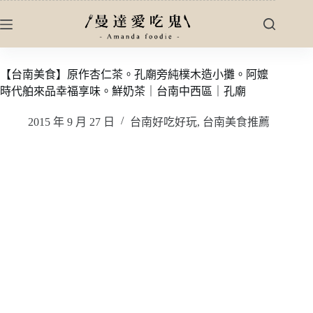
跳
至
主
要
【台南美食】原作杏仁茶。孔廟旁純樸木造小攤。阿嬤
內
時代舶來品幸福享味。鮮奶茶｜台南中西區｜孔廟
容
2015 年 9 月 27 日
台南好吃好玩
,
台南美食推薦