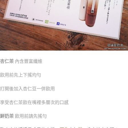
杏仁茶
內含豐富纖維
飲用前先上下搖均勻
打開後加入杏仁豆一併飲用
享受杏仁茶飲在嘴裡多層次的口感
鮮奶茶
飲用前請先搖勻