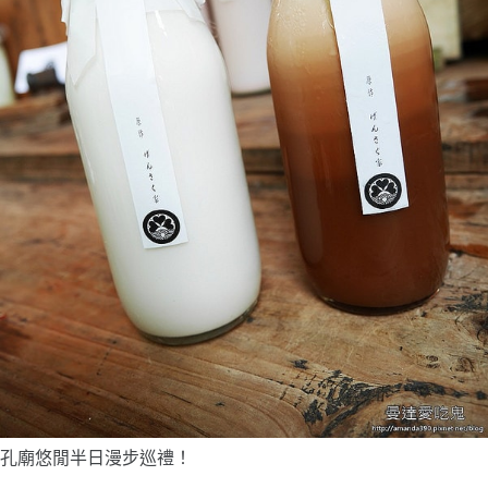
孔廟悠閒半日漫步巡禮！