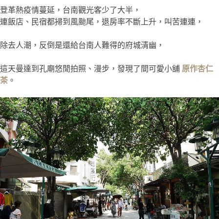
登革熱疫情蔓延，台南觀光客少了大半，
連飯店、民宿都掃到風颱尾，退房率不斷上升，叫苦連連，
除去人潮，反倒是還給台南人難得的府城清幽，
這天曼達到孔廟悠閒拍照、漫步，發現了間可愛小舖
原作杏仁
茶
。