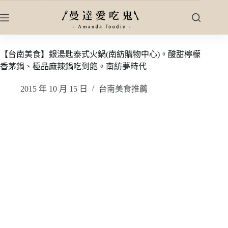
跳
至
主
要
【台南美食】銀湯匙泰式火鍋(南紡購物中心)。酸甜檸檬
內
香茅鍋、極品麻辣鍋吃到飽。南紡夢時代
容
2015 年 10 月 15 日
台南美食推薦