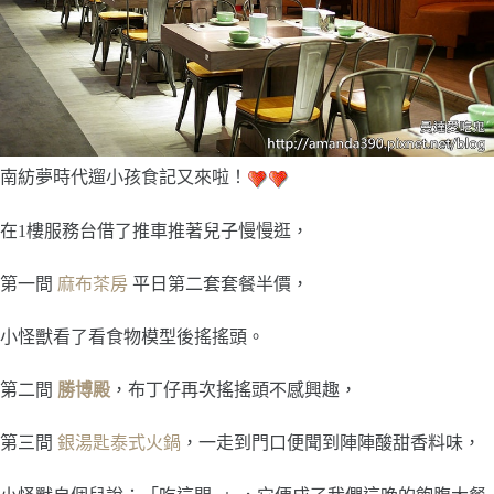
南紡夢時代遛小孩食記又來啦！
在1樓服務台借了推車推著兒子慢慢逛，
第一間
麻布茶房
平日第二套套餐半價，
小怪獸看了看食物模型後搖搖頭。
第二間
勝博殿
，布丁仔再次搖搖頭不感興趣，
第三間
銀湯匙泰式火鍋
，一走到門口便聞到陣陣酸甜香料味，