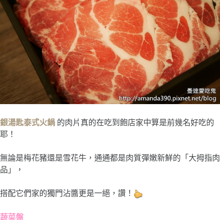
銀湯匙泰式火鍋
的肉片真的在吃到飽店家中算是前幾名好吃的
耶！
無論是梅花豬還是雪花牛，通通都是肉質彈嫩新鮮的「大拇指肉
品」，
搭配它們家的獨門沾醬更是一絕，讚！
蔬菜盤