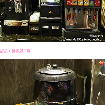
甜品 ● 桂圓銀耳湯