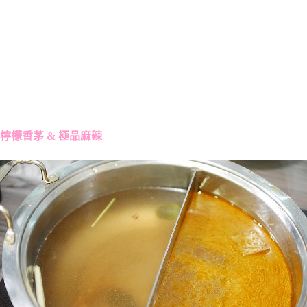
檸檬香茅 & 極品麻辣