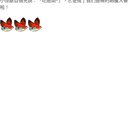
小怪獸自個兒說：「吃這間~」，它便成了我們這晚的飽腹大餐
啦！