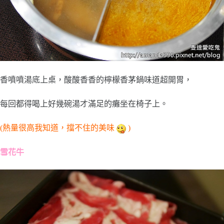
香噴噴湯底上桌，酸酸香香的檸檬香茅鍋味道超開胃，
每回都得喝上好幾碗湯才滿足的癱坐在椅子上。
(熱量很高我知道，擋不住的美味
)
雪花牛