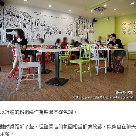
以舒適的粉嫩綠作為裝潢基礎色調，
雖然桌距近了些，但整間店的氛圍相當舒適放鬆，能夠自在聊天
用餐，