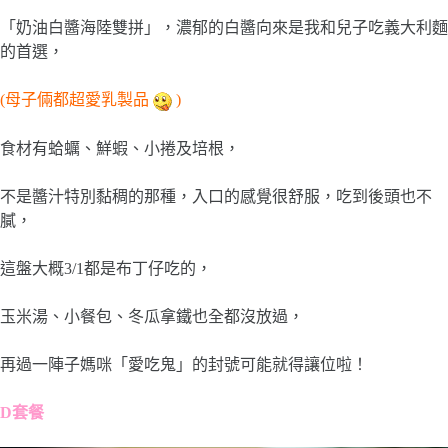
「奶油白醬海陸雙拼」，濃郁的白醬向來是我和兒子吃義大利麵
的首選，
(母子倆都超愛乳製品
)
食材有蛤蠣、鮮蝦、小捲及培根，
不是醬汁特別黏稠的那種，入口的感覺很舒服，吃到後頭也不
膩，
這盤大概3/1都是布丁仔吃的，
玉米湯、小餐包、冬瓜拿鐵也全都沒放過，
再過一陣子媽咪「愛吃鬼」的封號可能就得讓位啦！
D套餐