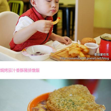
焗烤茄汁香酥豬排燉飯