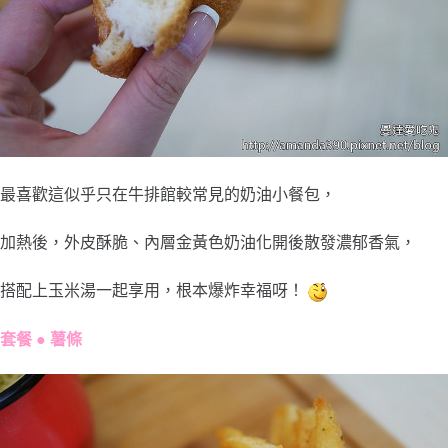
最喜歡這似乎只在牛排館較常見的奶油小餐包，
加熱後，外皮酥脆、內層金黃色奶油化開後散發濃郁香氣，
搭配上玉米湯一起享用，根本爆炸幸福呀！
套餐 ● 薯條