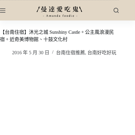
跳
至
主
要
【台南住宿】沐光之城 Sunshiny Castle。公主風浪漫民
內
宿。近奇美博物館、十鼓文化村
容
2016 年 5 月 30 日
台南住宿推薦
,
台南好吃好玩