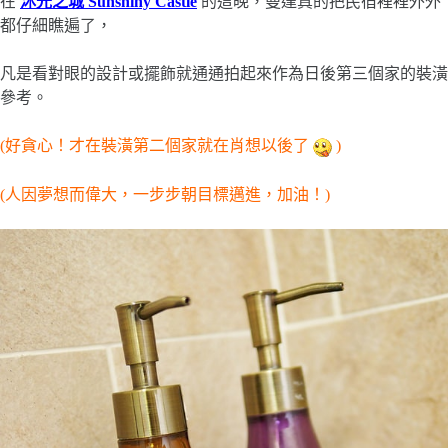
在
沐光之城 Sunshiny Castle
的這晚，曼達真的把民宿裡裡外外
都仔細瞧遍了，
凡是看對眼的設計或擺飾就通通拍起來作為日後第三個家的裝潢
參考。
(好貪心！才在裝潢第二個家就在肖想以後了
)
(人因夢想而偉大，一步步朝目標邁進，加油！)