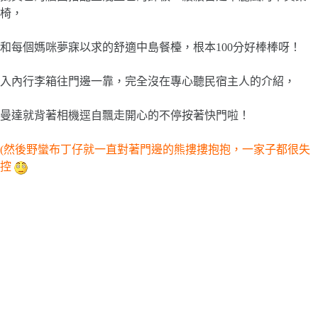
椅，
和每個媽咪夢寐以求的舒適中島餐檯，根本100分好棒棒呀！
入內行李箱往門邊一靠，完全沒在專心聽民宿主人的介紹，
曼達就背著相機逕自飄走開心的不停按著快門啦！
(然後野蠻布丁仔就一直對著門邊的熊摟摟抱抱，一家子都很失
控