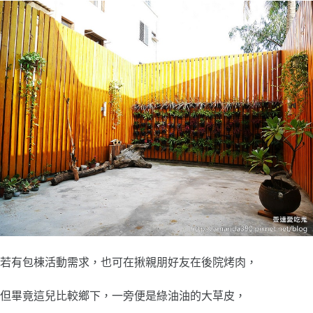
若有包棟活動需求，也可在揪親朋好友在後院烤肉，
但畢竟這兒比較鄉下，一旁便是綠油油的大草皮，