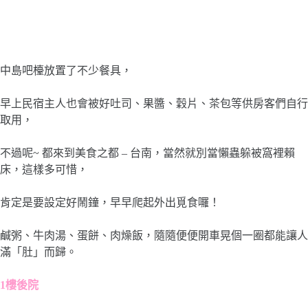
中島吧檯放置了不少餐具，
早上民宿主人也會被好吐司、果醬、穀片、茶包等供房客們自行
取用，
不過呢~ 都來到美食之都 – 台南，當然就別當懶蟲躲被窩裡賴
床，這樣多可惜，
肯定是要設定好鬧鐘，早早爬起外出覓食囉！
鹹粥、牛肉湯、蛋餅、肉燥飯，隨隨便便開車晃個一圈都能讓人
滿「肚」而歸。
1樓後院