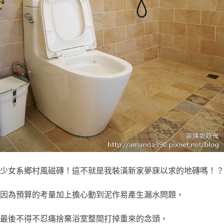
少女系鄉村風磁磚！這不就是我裝潢新家夢寐以求的地磚嗎！？
因為預算的考量加上擔心動到泥作易產生漏水問題，
最後不得不忍痛捨棄浴室整間打掉重來的念頭，