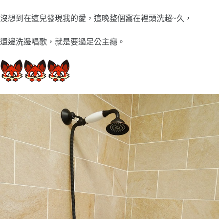
沒想到在這兒發現我的愛，這晚整個窩在裡頭洗超~久，
還邊洗邊唱歌，就是要過足公主癮。