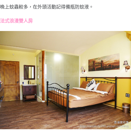
晚上蚊蟲較多，在外頭活動記得備瓶防蚊液。
法式浪漫雙人房