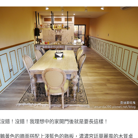
沒錯！沒錯！我理想中的家開門後就是要長這樣！
鵝黃色的牆面搭配上淺藍色的飾板，濃濃宮廷華麗風的木質桌