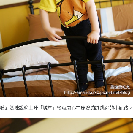
聽到媽咪說晚上睡「城堡」後就開心在床邊蹦蹦跳跳的小屁孩。