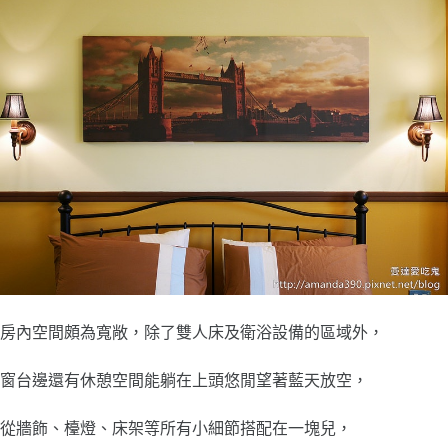
房內空間頗為寬敞，除了雙人床及衛浴設備的區域外，
窗台邊還有休憩空間能躺在上頭悠閒望著藍天放空，
從牆飾、檯燈、床架等所有小細節搭配在一塊兒，