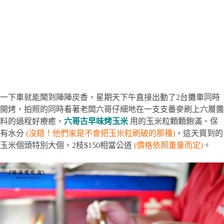
一下車就能聞到陣陣炭香，星期天下午直接出動了2台攤車同時
開烤，拍照的同時看著老闆六哥仔細地在一支支番麥刷上六層醬
料的過程好療癒，
六哥古早味烤玉米
用的玉米粒顆顆飽滿、保
有水分
(沒錯！他們家是不會把玉米粒刷破的那種)
，這天買到的
玉米個頭特別大個，2枝$150相當公道
(價格依照重量而定)
。