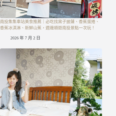
南投集集車站美食推薦｜必吃找窯子披薩、香蕉蛋捲、
香蕉冰淇淋、新鮮山蕉，週邊順遊南投景點一次玩！
2026 年 7 月 2 日