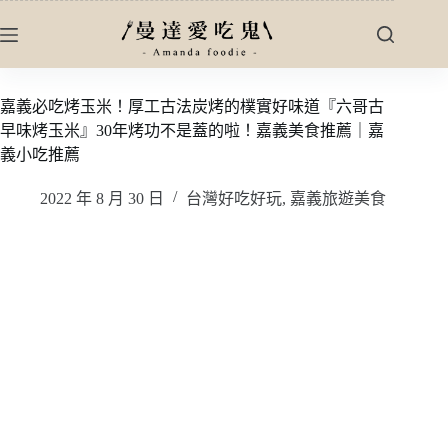
跳
至
主
要
嘉義必吃烤玉米！厚工古法炭烤的樸實好味道『六哥古
內
早味烤玉米』30年烤功不是蓋的啦！嘉義美食推薦｜嘉
容
義小吃推薦
2022 年 8 月 30 日
台灣好吃好玩
,
嘉義旅遊美食