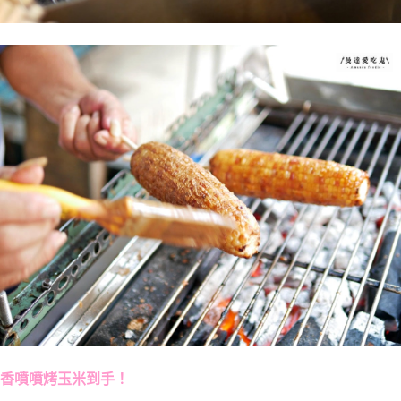
香噴噴烤玉米到手！