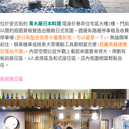
位於安吉街的
青木屋日本料理
隱身於巷弄住宅區大樓1樓，門前
以簡約庭園景緻營造出雅緻日式氛圍，週邊有路邊停車格及收費
停車場
(部分有配合信用卡優惠折抵，可以留意一下)
，無論開車
前往、騎乘機車或搭乘大眾運輸工具都相當方便
(距離高雄捷運
巨蛋站不遠)
，內部空間比從外觀上看起來還要來得大，規劃有
板前座位區、4人桌席區及和式座位區，店內氛圍相當輕鬆自
在。
板前座位區