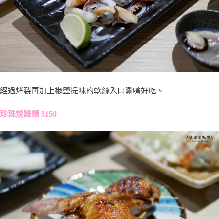
經過烤製再加上椒鹽提味的軟絲入口涮嘴好吃。
珍珠燒雞翅 $150