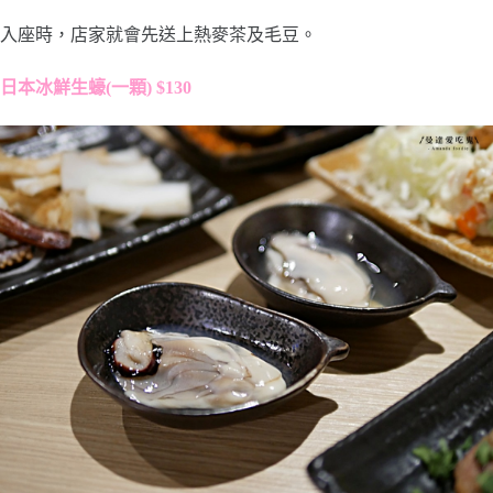
入座時，店家就會先送上熱麥茶及毛豆。
日本冰鮮生蠔(一顆) $130