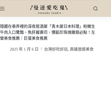
跳
至
主
要
隱藏在巷弄裡的深夜居酒屋「青木屋日本料理」粉嫩生
內
牛肉入口驚豔，魚肝握壽司、爆餡珍珠燒雞翅必點！左
容
營美食推薦｜巨蛋美食推薦
2025 年 1 月 6 日
台灣好吃好玩
,
高雄旅遊美食