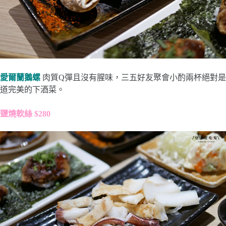
愛爾蘭鵝螺
肉質Q彈且沒有腥味，三五好友聚會小酌兩杯絕對是
道完美的下酒菜。
鹽燒軟絲 $280