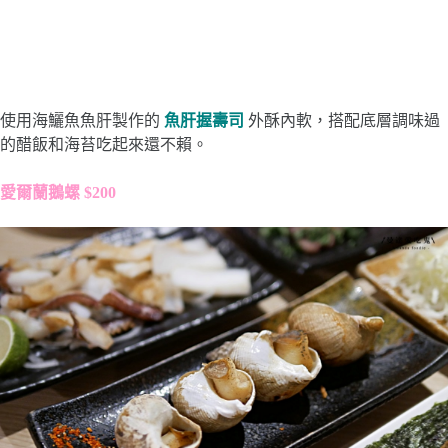
使用海鱺魚魚肝製作的
魚肝握壽司
外酥內軟，搭配底層調味過
的醋飯和海苔吃起來還不賴。
愛爾蘭鵝螺 $200