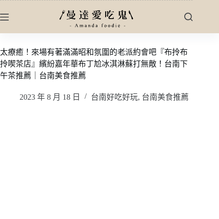
跳
至
主
要
太療癒！來場有著滿滿昭和氛圍的老派約會吧『布拎布
內
拎喫茶店』繽紛嘉年華布丁尬冰淇淋蘇打無敵！台南下
容
午茶推薦｜台南美食推薦
2023 年 8 月 18 日
台南好吃好玩
,
台南美食推薦