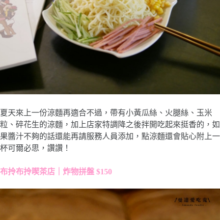
夏天來上一份涼麵再適合不過，帶有小黃瓜絲、火腿絲、玉米
粒、碎花生的涼麵，加上店家特調降之後拌開吃起來挺香的，如
果醬汁不夠的話還能再請服務人員添加，點涼麵還會貼心附上一
杯可爾必思，讚讚！
布拎布拎喫茶店｜炸物拼盤 $150