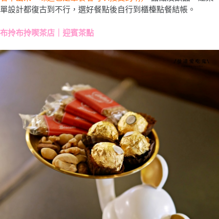
單設計都復古到不行，選好餐點後自行到櫃檯點餐結帳。
布拎布拎喫茶店｜迎賓茶點