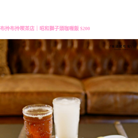
布拎布拎喫茶店｜昭和獅子頭咖喱飯 $200