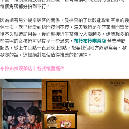
每個角落都好拍到不行。
因為還有另外幾桌顧客的關係，曼達只拍了比較能取到空景的幾
個桌次，就已經愛到快門按個不停，這天我們是在店家開門營業
後不久就造訪用餐，後面越接近午茶時段人潮越多，建議想多拍
些美照的女孩們可以提早一些過來，
布拎布拎喫茶店
營業時間
超長，從上午11點一直到晚上9點，想要找個地方靜靜窩著、歇
歇腿的話，這裡絕對是個值得推薦的好選擇。
布拎布拎喫茶店｜各式懷舊擺件