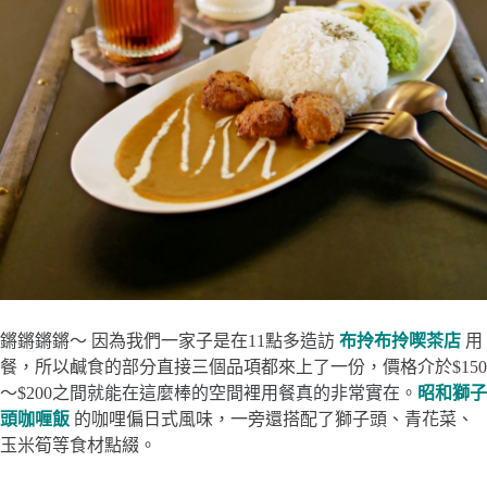
鏘鏘鏘鏘～ 因為我們一家子是在11點多造訪
布拎布拎喫茶店
用
餐，所以鹹食的部分直接三個品項都來上了一份，價格介於$150
～$200之間就能在這麼棒的空間裡用餐真的非常實在。
昭和獅子
頭咖喱飯
的咖哩偏日式風味，一旁還搭配了獅子頭、青花菜、
玉米筍等食材點綴。