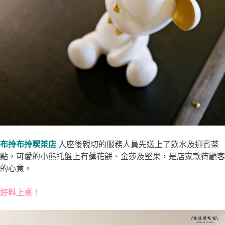
布拎布拎喫茶店
入座後親切的服務人員先送上了飲水及迎賓茶
點，可愛的小熊托盤上有蓮花餅、金莎及堅果，是店家款待顧客
的心意。
好料上桌！