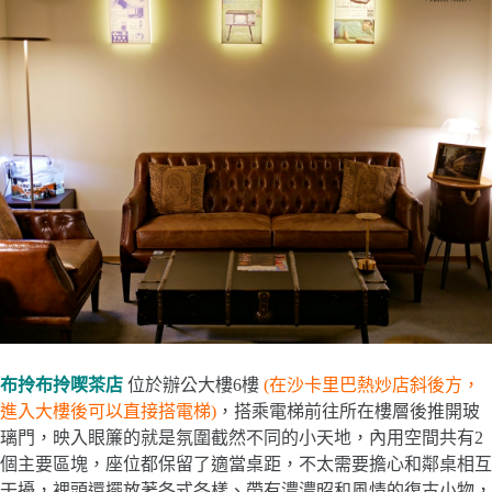
布拎布拎喫茶店
位於辦公大樓6樓
(在沙卡里巴熱炒店斜後方，
進入大樓後可以直接搭電梯)
，搭乘電梯前往所在樓層後推開玻
璃門，映入眼簾的就是氛圍截然不同的小天地，內用空間共有2
個主要區塊，座位都保留了適當桌距，不太需要擔心和鄰桌相互
干擾，裡頭還擺放著各式各樣、帶有濃濃昭和風情的復古小物，