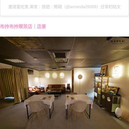
曼達愛吃鬼 美食｜旅遊｜開箱（@amanda39088）分享的貼文
布拎布拎喫茶店｜店景