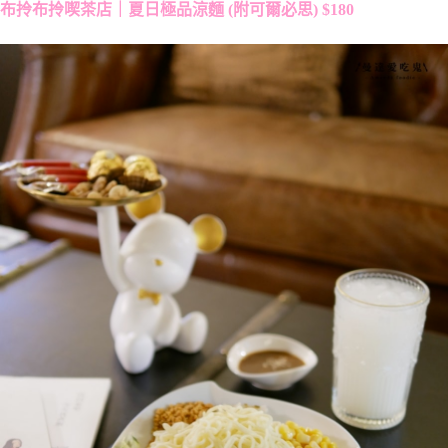
布拎布拎喫茶店｜夏日極品涼麵 (附可爾必思) $180