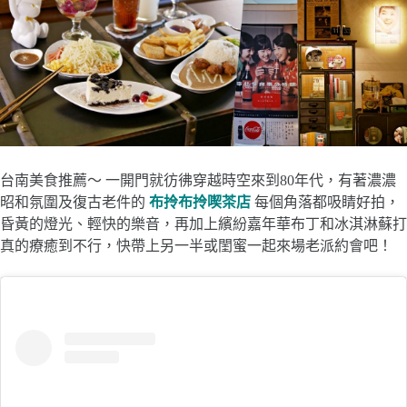
台南美食推薦～ 一開門就彷彿穿越時空來到80年代，有著濃濃
昭和氛圍及復古老件的
布拎布拎喫茶店
每個角落都吸睛好拍，
昏黃的燈光、輕快的樂音，再加上繽紛嘉年華布丁和冰淇淋蘇打
真的療癒到不行，快帶上另一半或閨蜜一起來場老派約會吧！