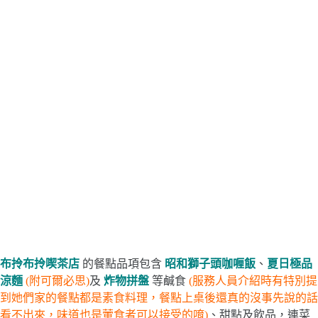
布拎布拎喫茶店
的餐點品項包含
昭和獅子頭咖喱飯
、
夏日極品
涼麵
(附可爾必思)
及
炸物拼盤
等鹹食
(服務人員介紹時有特別提
到她們家的餐點都是素食料理，餐點上桌後還真的沒事先說的話
看不出來，味道也是葷食者可以接受的唷)
、甜點及飲品，連菜