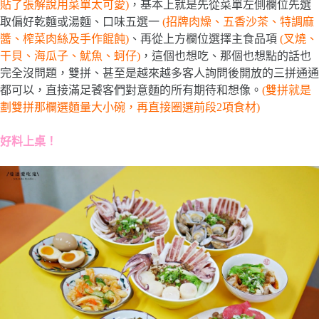
貼了張解說用菜單太可愛)
，基本上就是先從菜單左側欄位先選
取偏好乾麵或湯麵、口味五選一
(招牌肉燥、五香沙茶、特調麻
醬、榨菜肉絲及手作餛飩)
、再從上方欄位選擇主食品項
(叉燒、
干貝、海瓜子、魷魚、蚵仔)
，這個也想吃、那個也想點的話也
完全沒問題，雙拼、甚至是越來越多客人詢問後開放的三拼通通
都可以，直接滿足饕客們對意麵的所有期待和想像。
(雙拼就是
劃雙拼那欄選麵量大小碗，再直接圈選前段2項食材)
好料上桌！