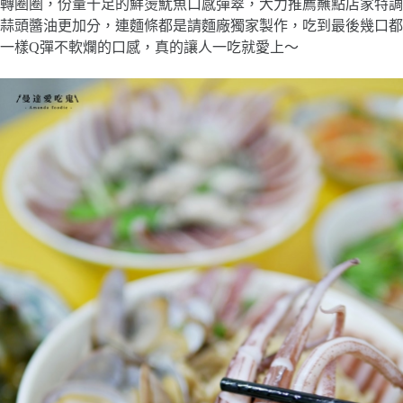
轉圈圈，份量十足的鮮燙魷魚口感彈翠，大力推薦蘸點店家特調
蒜頭醬油更加分，連麵條都是請麵廠獨家製作，吃到最後幾口都
一樣Q彈不軟爛的口感，真的讓人一吃就愛上～