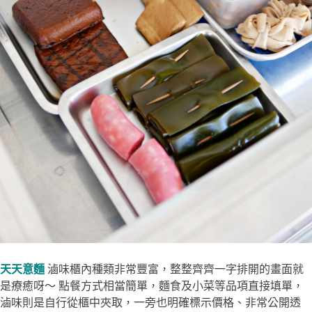
天天意麵
滷味櫃內種類非常豐富，整整齊齊一字排開的畫面就
是療癒呀～ 點餐方式相當簡單，麵食及小菜等品項直接填單，
滷味則是自行從櫃中夾取，一旁也明確標示價格、非常公開透