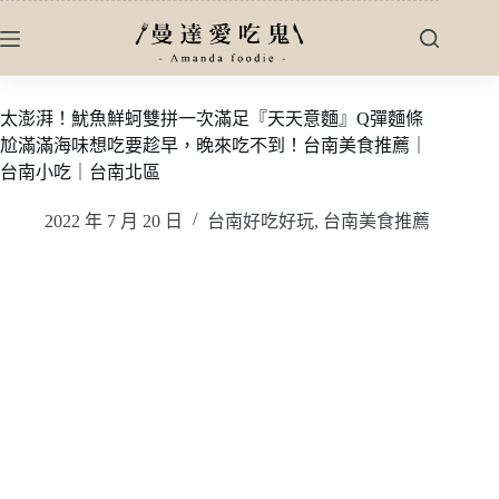
跳
至
主
要
太澎湃！魷魚鮮蚵雙拼一次滿足『天天意麵』Q彈麵條
內
尬滿滿海味想吃要趁早，晚來吃不到！台南美食推薦｜
容
台南小吃｜台南北區
2022 年 7 月 20 日
台南好吃好玩
,
台南美食推薦