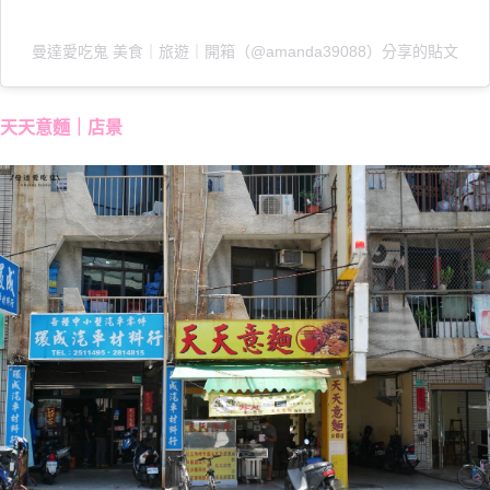
曼達愛吃鬼 美食｜旅遊｜開箱（@amanda39088）分享的貼文
天天意麵｜店景