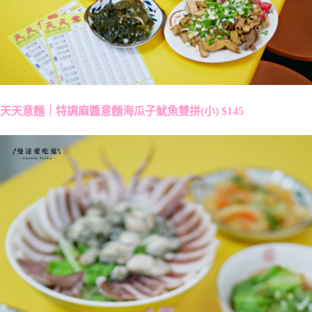
天天意麵｜特調麻醬意麵海瓜子魷魚雙拼(小) $145