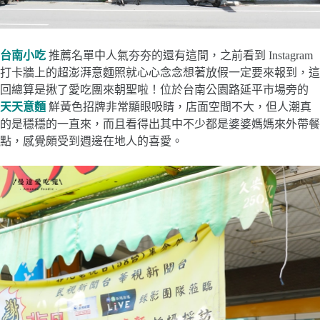
台南小吃
推薦名單中人氣夯夯的還有這間，之前看到 Instagram
打卡牆上的超澎湃意麵照就心心念念想著放假一定要來報到，這
回總算是揪了愛吃團來朝聖啦！位於台南公園路延平市場旁的
天天意麵
鮮黃色招牌非常顯眼吸睛，店面空間不大，但人潮真
的是穩穩的一直來，而且看得出其中不少都是婆婆媽媽來外帶餐
點，感覺頗受到週邊在地人的喜愛。