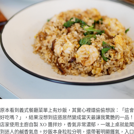
原本看到義式餐廳菜單上有炒飯，其實心裡還偷偷想說：「這會
好吃嗎？」，結果沒想到這道居然變成當天最讓我驚艷的一品！
店家使用主廚自製 XO 醬拌炒，香氣非常濃郁，一端上桌就能聞
到迷人的鹹香氣息。炒飯本身粒粒分明，還帶著明顯鑊氣，入口