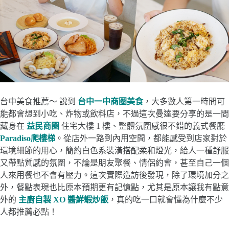
台中美食推薦～ 說到
台中一中商圈美食
，大多數人第一時間可
能都會想到小吃、炸物或飲料店，不過這次曼達要分享的是一間
藏身在
益民商圈
住宅大樓 1 樓、整體氛圍感很不錯的義式餐廳
Paradiso爬樓梯
。從店外一路到內用空間，都能感受到店家對於
環境細節的用心，簡約白色系裝潢搭配柔和燈光，給人一種舒服
又帶點質感的氛圍，不論是朋友聚餐、情侶約會，甚至自己一個
人來用餐也不會有壓力。這次實際造訪後發現，除了環境加分之
外，餐點表現也比原本預期更有記憶點，尤其是原本讓我有點意
外的
主廚自製 XO 醬鮮蝦炒飯
，真的吃一口就會懂為什麼不少
人都推薦必點！