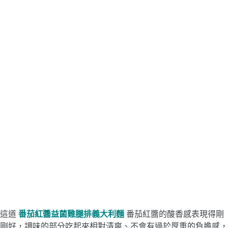
這道
番茄紅醬益菌雞腿排義大利麵
番茄紅醬的酸香感表現得剛
剛好，調味的部分吃起來相對清爽、不會有過於厚重的負擔感，