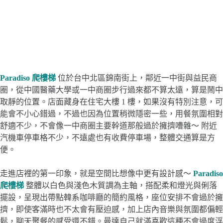
Paradiso 爬樓梯
位於台中北區錦南街上，鄰近一中街與益民商
圈，從中國醫藥大學或一中商圈步行過來都不算太遠，算是鬧中
取靜的位置。店面藏身在住宅大樓 1 樓，如果沒有特別注意，可
能會不小心錯過，不過也因為位置稍微隱密一些，用餐氛圍相對
舒適不少，不會像一中商圈主要幹道那般過於擁擠嘈雜～ 附近
汽機車停車格不少，不遠處也有收費停車場，整體交通算是方
便。
走進店裡的第一印象，就是空間比想像中更有設計感～
Paradiso
爬樓梯
整體以白色與淺色木質調為主軸，搭配柔和燈光與俐落
擺設，呈現出帶點韓系咖啡廳的簡約風格，座位安排不會過於擁
擠，即使客滿時也不太會有壓迫感，加上店內音樂與氛圍都偏輕
鬆，聊天聚餐的感受還不錯。曼達自己就滿喜歡這種不會過度浮