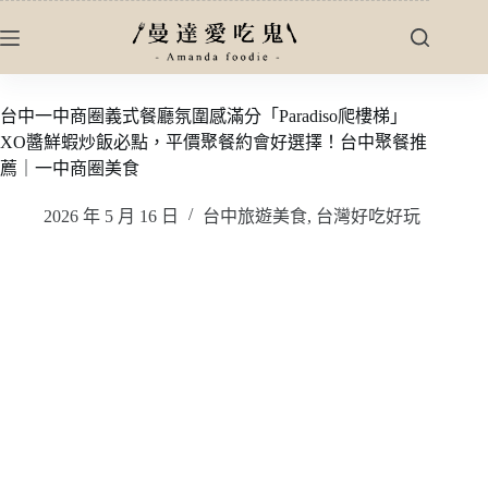
跳
至
主
要
台中一中商圈義式餐廳氛圍感滿分「Paradiso爬樓梯」
內
XO醬鮮蝦炒飯必點，平價聚餐約會好選擇！台中聚餐推
容
薦｜一中商圈美食
2026 年 5 月 16 日
台中旅遊美食
,
台灣好吃好玩