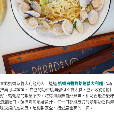
喜歡奶香系義大利麵的人，這道
奶香白醬鮮蛤蜊義大利麵
也滿
推薦可以試試～ 白醬的奶香感濃郁但不會太膩，醬汁收得剛剛
好，蛤蜊給的數量不少，吃得到海鮮自然鮮味，和奶香融合後味
道滿順口。麵條均勻裹著醬汁，每一口都能感受到濃郁奶香與海
味交織的層次感，是相對安全、接受度也高的一道。