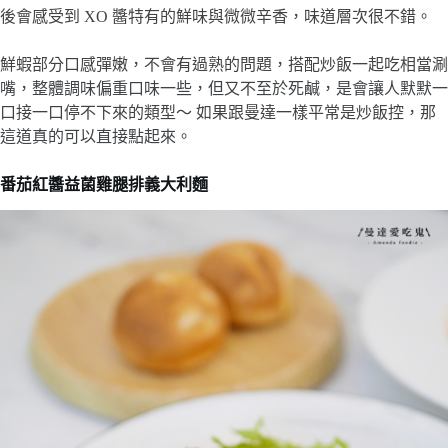
後會感受到 XO 醬特有的鮮味與微微辛香，味道層次很不錯。
鮮蝦部分口感彈嫩，不會有過熟的問題，搭配炒飯一起吃相當涮
嘴，整體調味偏重口味一些，但又不至於死鹹，是會讓人默默一
口接一口停不下來的類型～ 如果跟曼達一樣平常是炒飯控，那
這道真的可以直接點起來。
番茄紅醬益菌雞腿排義大利麵