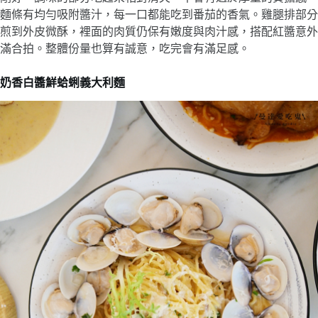
麵條有均勻吸附醬汁，每一口都能吃到番茄的香氣。雞腿排部分
煎到外皮微酥，裡面的肉質仍保有嫩度與肉汁感，搭配紅醬意外
滿合拍。整體份量也算有誠意，吃完會有滿足感。
奶香白醬鮮蛤蜊義大利麵