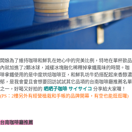
闆娘為了維持咖啡和鮮乳在她心中的完美比例，特地在單杯飲品
內就加進了2顆冰球，減緩冰塊融化稀釋掉拿鐵風味的時間。咖
啡拿鐵使用的是中度烘焙咖啡豆，和鮮乳坊牛奶搭配起來香醇濃
郁，是我會愛且會想要回訪試試其它品項的台南咖啡廳推薦名單
之一，好喝又好拍的
晒晒子咖啡 サイサイコ
分享給大家囉！
(PS：2樓另外有經營植栽和手帳的品牌開幕，有空也能逛逛囉)
台南咖啡廳推薦