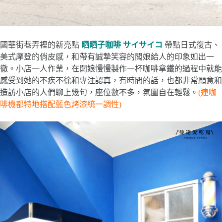
國華街巷弄裡的新亮點
晒晒子咖啡 サイサイコ
帶點日式復古、
美式摩登的俏皮感，和帶有誠摯笑容的闆娘給人的印象如出一
徹。小店一人作業，在闆娘慢慢製作一杯咖啡拿鐵的過程中就能
感受到她的不疾不徐和專注認真，有時間的話，也都非常願意和
造訪小店的人們聊上幾句，座位數不多，氛圍自在輕鬆。
(連咖
啡機都特地搭配藍色烤漆統一調性)