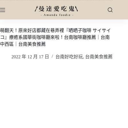
跳
至
主
要
萌翻天！原來好店都藏在巷弄裡『晒晒子咖啡 サイサイ
內
コ』療癒系國華街咖啡廳來啦！台南咖啡廳推薦｜台南
容
中西區｜台南美食推薦
2022 年 12 月 17 日
台南好吃好玩
,
台南美食推薦