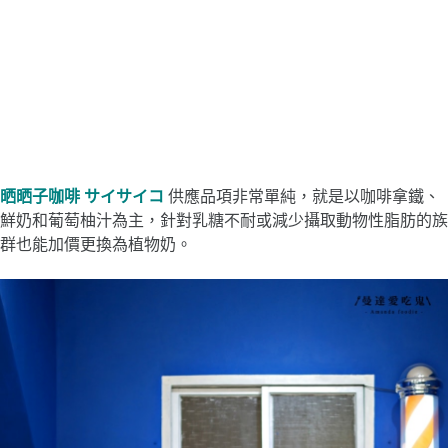
晒晒子咖啡 サイサイコ
供應品項非常單純，就是以咖啡拿鐵、
鮮奶和葡萄柚汁為主，針對乳糖不耐或減少攝取動物性脂肪的族
群也能加價更換為植物奶。