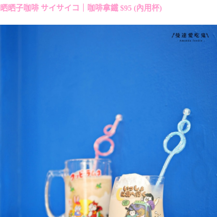
晒晒子咖啡 サイサイコ｜咖啡拿鐵 $95 (內用杯)