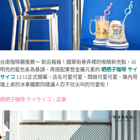
台南咖啡廳推薦～ 新店報報！國華街巷弄裡的吸睛新亮點，以
明亮的藍色系為基調、再搭配摩登金屬元素的
晒晒子咖啡 サイ
サイコ
12/12正式開幕，店名可愛可愛、闆娘可愛可愛、連內用
端上桌的冰拿鐵都同樣讓人忍不住尖叫的可愛啦！
晒晒子咖啡 サイサイコ｜店景