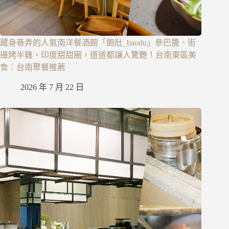
藏身巷弄的人氣南洋餐酒館「飽肚_baodu」參巴醬、街
邊烤半雞、印度甜甜圈，道道都讓人驚艷！台南東區美
食｜台南聚餐推薦
2026 年 7 月 22 日