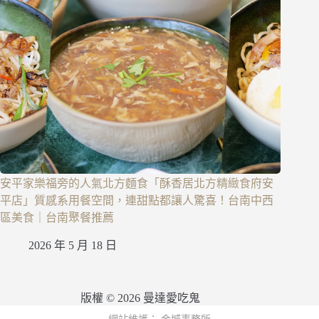
安平家樂福旁的人氣北方麵食「酥香居北方精緻食府安
平店」質感系用餐空間，連甜點都讓人驚喜！台南中西
區美食｜台南聚餐推薦
2026 年 5 月 18 日
版權 © 2026 曼達愛吃鬼