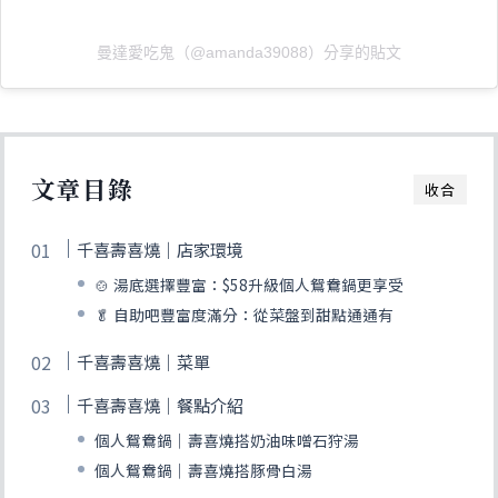
曼達愛吃鬼（@amanda39088）分享的貼文
文章目錄
收合
千喜壽喜燒｜店家環境
🍲 湯底選擇豐富：$58升級個人鴛鴦鍋更享受
🥬 自助吧豐富度滿分：從菜盤到甜點通通有
千喜壽喜燒｜菜單
千喜壽喜燒｜餐點介紹
個人鴛鴦鍋｜壽喜燒搭奶油味噌石狩湯
個人鴛鴦鍋｜壽喜燒搭豚骨白湯