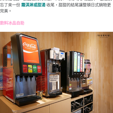
忘了來一份
霜淇淋或甜湯
收尾，甜甜的結尾讓整頓日式鍋物更
完美。
飲料冰品自助