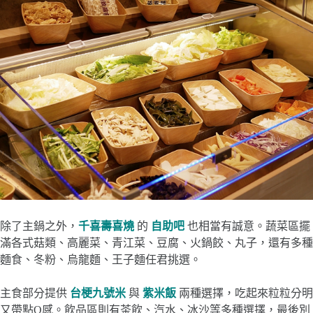
除了主鍋之外，
千喜壽喜燒
的
自助吧
也相當有誠意。蔬菜區擺
滿各式菇類、高麗菜、青江菜、豆腐、火鍋餃、丸子，還有多種
麵食、冬粉、烏龍麵、王子麵任君挑選。
主食部分提供
台梗九號米
與
紫米飯
兩種選擇，吃起來粒粒分明
又帶點Q感。飲品區則有茶飲、汽水、冰沙等多種選擇，最後別