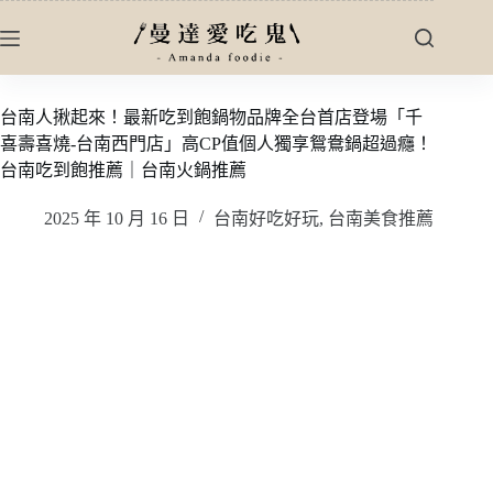
跳
至
主
要
台南人揪起來！最新吃到飽鍋物品牌全台首店登場「千
內
喜壽喜燒-台南西門店」高CP值個人獨享鴛鴦鍋超過癮！
容
台南吃到飽推薦｜台南火鍋推薦
2025 年 10 月 16 日
台南好吃好玩
,
台南美食推薦