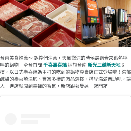
台南美食推薦～ 鍋控們注意，天氣微涼的時候最適合來點熱呼
呼的鍋物！全台首間
千喜壽喜燒
插旗台南
新光三越新天地
6
樓，以日式壽喜燒為主打的吃到飽鍋物專賣店正式登場啦！濃郁
鹹甜的壽喜燒湯底、豐富多樣的肉品選擇、搭配滿滿自助吧，讓
人一進店就聞到幸福的香氣，新店跟著曼達一起開箱！