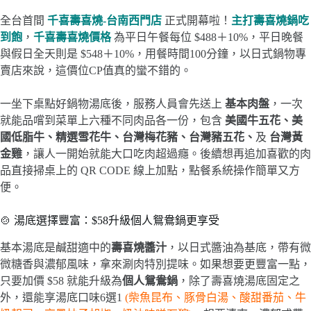
全台首間
千喜壽喜燒-台南西門店
正式開幕啦！
主打壽喜燒鍋吃
到飽
，
千喜壽喜燒
價格
為平日午餐每位 $488＋10%，平日晚餐
與假日全天則是 $548＋10%，用餐時間100分鐘，以日式鍋物專
賣店來說，這價位CP值真的蠻不錯的。
一坐下桌點好鍋物湯底後，服務人員會先送上
基本肉盤
，一次
就能品嚐到菜單上六種不同肉品各一份，包含
美國牛五花、美
國低脂牛、精選雪花牛、台灣梅花豬、台灣豬五花、
及
台灣黃
金雞
，讓人一開始就能大口吃肉超過癮。後續想再追加喜歡的肉
品直接掃桌上的 QR CODE 線上加點，點餐系統操作簡單又方
便。
🍲 湯底選擇豐富：$58升級個人鴛鴦鍋更享受
基本湯底是鹹甜適中的
壽喜燒醬汁
，以日式醬油為基底，帶有微
微糖香與濃郁風味，拿來涮肉特別提味。如果想要更豐富一點，
只要加價 $58 就能升級為
個人鴛鴦鍋
，除了壽喜燒湯底固定之
外，還能享湯底口味6選1
(柴魚昆布、豚骨白湯、酸甜番茄、牛