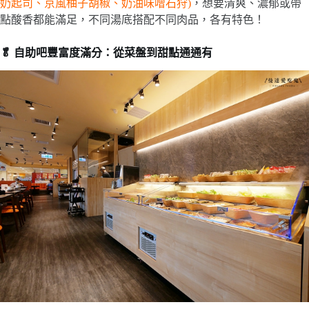
奶起司、京風柚子胡椒、奶油味噌石狩)
，想要清爽、濃郁或帶
點酸香都能滿足，不同湯底搭配不同肉品，各有特色！
🥬 自助吧豐富度滿分：從菜盤到甜點通通有