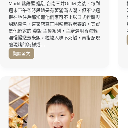
Mochi 鬆餅屋 進駐 台南三井Outlet 之後，每到
週末下午茶時段總是有著滿滿人潮，但不少週
邊在地住戶都知道他們家可不止以日式鬆餅與
甜點聞名，這家店真正圈粉無數老饕的，其實
是他們家的 釜飯 主餐系列，主廚選用香濃雞
湯慢慢燉煮米飯，粒粒入味不死鹹，再搭配現
煎現烤的海鮮或…
閱讀全文
台
南
三
井
晚
餐
推
薦
｜
儀
式
感