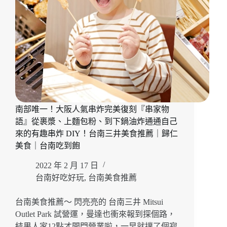
滿
滿
一
飯
三
吃
超
滿
足
「Mochi
Mochi
南部唯一！大阪人氣串炸完美復刻『串家物
鬆
語』從裹漿、上麵包粉、到下鍋油炸通通自己
餅
來的有趣串炸 DIY！台南三井美食推薦｜歸仁
屋」
美食｜台南吃到飽
超
澎
2022 年 2 月 17 日
湃
台南好吃好玩
,
台南美食推薦
炙
燒
干
台南美食推薦～ 閃亮亮的 台南三井 Mitsui
貝
Outlet Park 試營運，曼達也衝來報到探個路，
蝦
結果人家12點才開門營業啦，一早就撲了個寂