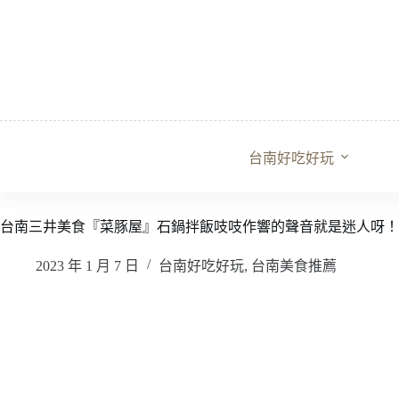
跳
至
主
要
內
容
台南好吃好玩
台南三井美食『菜豚屋』石鍋拌飯吱吱作響的聲音就是迷人呀！
2023 年 1 月 7 日
台南好吃好玩
,
台南美食推薦