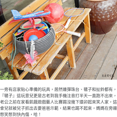
一旁有店家貼心準備的玩具，居然連彈珠台、毽子和扯鈴都有，
『毽子』這玩意兒更是古老到我手機注音打半天一直跑不出來，
老公之前在家看飢餓遊戲藝人比賽踢沒幾下還卯起來笑人家，這
會兒就被兒子抓出去要爸爸示範，結果也踢不起來，媽媽在旁邊
憋笑憋到快內傷，哈！