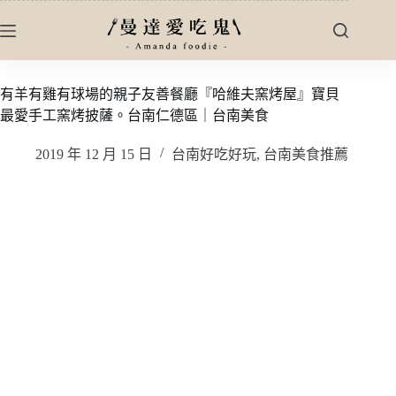
跳
至
主
要
有羊有雞有球場的親子友善餐廳『哈維夫窯烤屋』寶貝
內
最愛手工窯烤披薩。台南仁德區｜台南美食
容
2019 年 12 月 15 日
台南好吃好玩
,
台南美食推薦