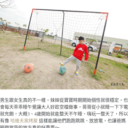
男生跟女生真的不一樣，妹妹從寶寶時期開始個性就很穩定，也
會每天乖乖睡午覺讓大人好趁空檔做事，哥哥從小就睡一下下電
就充飽，大概3、4歲開始就能整天不午睡、嗨玩一整天了，所以
有像
哈維夫窯烤屋
這樣能讓他們跑跑跳跳、放放電，也讓爸媽
稍微放空的地方真的好重要～