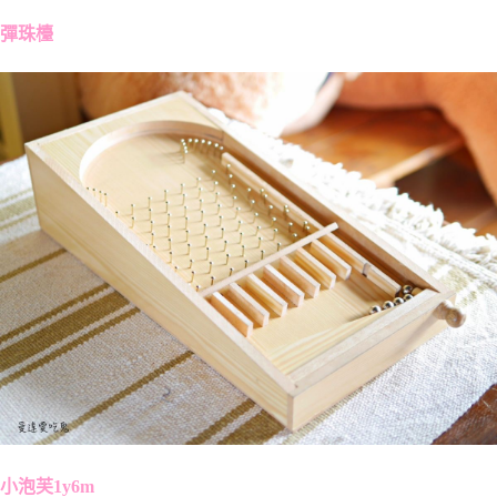
彈珠檯
小泡芙1y6m