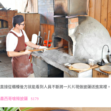
直接從櫃檯後方就能看到人員不斷將一片片現做披薩送進窯裡。
墨西哥嗆辣披薩 $179