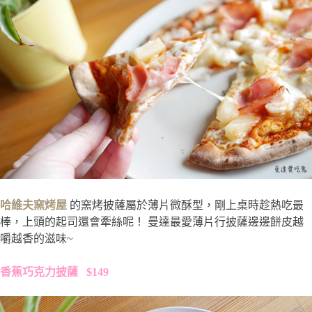
哈維夫窯烤屋
的窯烤披薩屬於薄片微酥型，剛上桌時趁熱吃最
棒，上頭的起司還會牽絲呢！ 曼達最愛薄片行披薩邊邊餅皮越
嚼越香的滋味~
香蕉巧克力披薩 $149