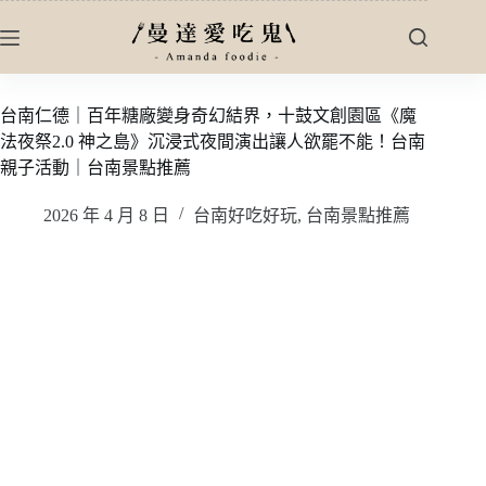
跳
至
主
要
台南仁德｜百年糖廠變身奇幻結界，十鼓文創園區《魔
內
法夜祭2.0 神之島》沉浸式夜間演出讓人欲罷不能！台南
容
親子活動｜台南景點推薦
2026 年 4 月 8 日
台南好吃好玩
,
台南景點推薦