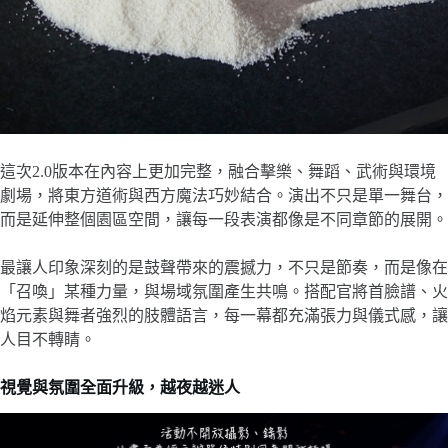
這次2.0版本在內容上更加完整，融合擊樂、舞蹈、武術與環境
劇場，將東方道術與西方魔法巧妙結合。演出不只是單一舞台，
而是延伸整個園區空間，讓每一段表演都像是不同章節的展開。
最讓人印象深刻的是鼓聲帶來的震撼力，不只是節奏，而是像在
「召喚」某種力量，與場域氛圍產生共鳴。搭配官將首臉譜、火
焰元素與舞者強烈的肢體語言，每一幕都充滿張力與儀式感，讓
人目不轉睛。
視覺與氛圍全面升級，越夜越迷人