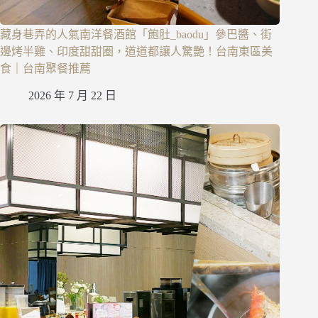
藏身巷弄的人氣南洋餐酒館「飽肚_baodu」參巴醬、街
邊烤半雞、印度甜甜圈，道道都讓人驚艷！台南東區美
食｜台南聚餐推薦
2026 年 7 月 22 日