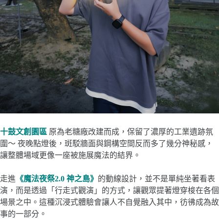
十鼓文創園區
原為老糖廠改建而成，保留了濃厚的工業遺跡氛
圍～ 夜晚點燈後，斑駁牆面與鋼構空間反而多了幾分神秘感，
讓整體場域更像一座被施展魔法的結界。
走進
《魔法夜祭2.0 神之島》
的動線設計，並不是單純坐著看表
演，而是透過「行走式觀演」的方式，讓觀眾提著燈穿梭在各個
場景之中。這種沉浸式體驗會讓人不自覺融入其中，彷彿成為故
事的一部分。