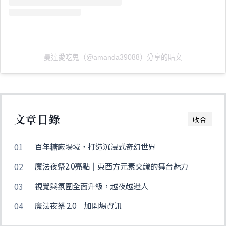
曼達愛吃鬼（@amanda39088）分享的貼文
文章目錄
收合
百年糖廠場域，打造沉浸式奇幻世界
魔法夜祭2.0亮點｜東西方元素交織的舞台魅力
視覺與氛圍全面升級，越夜越迷人
魔法夜祭 2.0｜加開場資訊