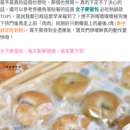
是不是真的這個也想吃、那個也想買～ 真的下定不了決心的
話，還可以參考旁邊角落貼著的這張
女子麥面包
必吃熱銷款
TOP5，是說我都已經這麼早來報到了。想不到喀喳喀喳按完幾
下快門後再走上前『肉肉』就剛好只剩檯面上的最後2塊
(命中
註定吃到妳)
，買不買得到全憑運氣，寶貝們想嚐鮮真的動作要
快呀！
女子麥面包｜每天新鮮現做，晚來買不到