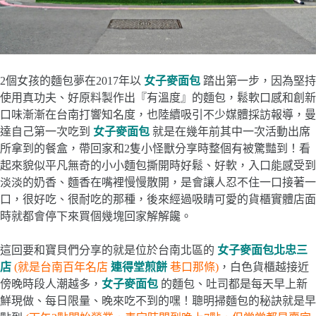
2個女孩的麵包夢在2017年以
女子麥面包
踏出第一步，因為堅持
使用真功夫、好原料製作出『有溫度』的麵包，鬆軟口感和創新
口味漸漸在台南打響知名度，也陸續吸引不少媒體採訪報導，曼
達自己第一次吃到
女子麥面包
就是在幾年前其中一次活動出席
所拿到的餐盒，帶回家和2隻小怪獸分享時整個有被驚豔到！看
起來貌似平凡無奇的小小麵包撕開時好鬆、好軟，入口能感受到
淡淡的奶香、麵香在嘴裡慢慢散開，是會讓人忍不住一口接著一
口，很好吃、很耐吃的那種，後來經過吸睛可愛的貨櫃實體店面
時就都會停下來買個幾塊回家解解饞。
這回要和寶貝們分享的就是位於台南北區的
女子麥面包
北忠三
店
(就是台南百年名店
連得堂煎餅
巷口那條)
，白色貨櫃越接近
傍晚時段人潮越多，
女子麥面包
的麵包、吐司都是每天早上新
鮮現做、每日限量、晚來吃不到的嘿！聰明掃麵包的秘訣就是早