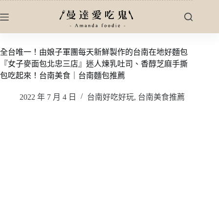
跳
至
主
要
全台唯一！由娘子軍團每天新鮮製作的台南在地好麵包
內
『女子麥面包北忠三店』迷人煉乳吐司、香醇芝麻手撕
容
包吃起來！台南美食｜台南麵包推薦
2022 年 7 月 4 日
台南好吃好玩
,
台南美食推薦