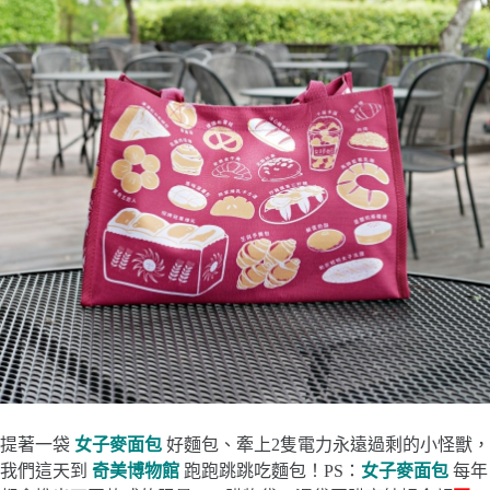
提著一袋
女子麥面包
好麵包、牽上2隻電力永遠過剩的小怪獸，
我們這天到
奇美博物館
跑跑跳跳吃麵包！PS：
女子麥面包
每年