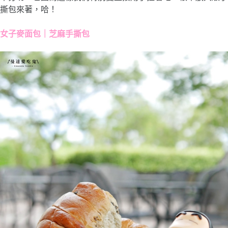
撕包來著，哈！
女子麥面包｜芝麻手撕包