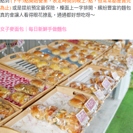
點到
(下午3點開始營業，表定時間到晚上7點，但常常都是賣完
為止)
或是提前預定最保險，檯面上一字排開、繽紛豐富的麵包
真的會讓人看得眼花撩亂，通通都好想吃呀～
女子麥面包｜每日新鮮手做麵包