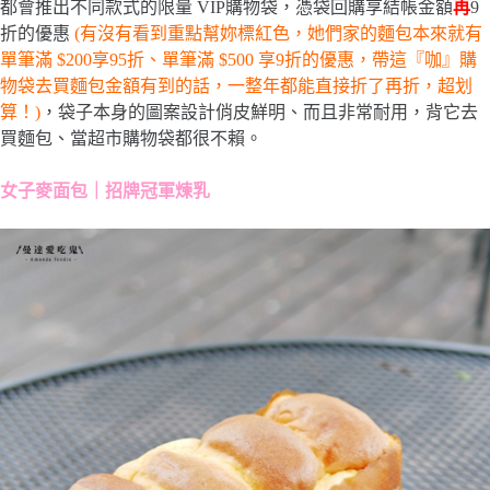
都會推出不同款式的限量 VIP購物袋，憑袋回購享結帳金額
再
9
折的優惠
(有沒有看到重點幫妳標紅色，她們家的麵包本來就有
單筆滿 $200享95折、單筆滿 $500 享9折的優惠，帶這『咖』購
物袋去買麵包金額有到的話，一整年都能直接折了再折，超划
算！)
，袋子本身的圖案設計俏皮鮮明、而且非常耐用，背它去
買麵包、當超市購物袋都很不賴。
女子麥面包｜招牌冠軍煉乳