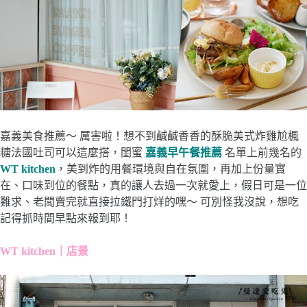
嘉義美食推薦～ 厲害啦！想不到鹹鹹香香的酥脆美式炸雞尬楓
糖法國吐司可以這麼搭，閨蜜
嘉義早午餐推薦
名單上前幾名的
WT kitchen
，美到炸的用餐環境與自在氛圍，再加上份量實
在、口味到位的餐點，真的讓人去過一次就愛上，假日可是一位
難求、老闆賣完就直接拉鐵門打烊的嘿～ 可別怪我沒說，想吃
記得抓時間早點來報到耶！
WT kitchen｜店景