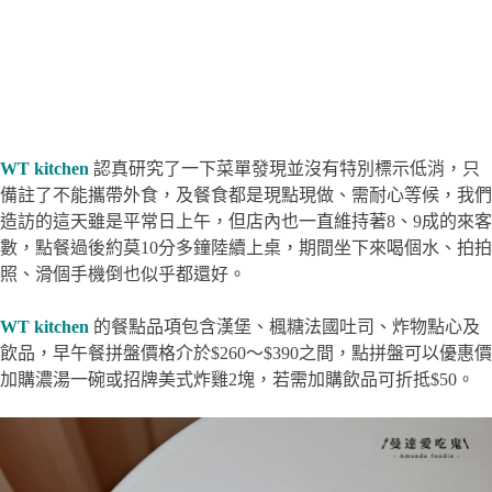
WT kitchen
認真研究了一下菜單發現並沒有特別標示低消，只
備註了不能攜帶外食，及餐食都是現點現做、需耐心等候，我們
造訪的這天雖是平常日上午，但店內也一直維持著8、9成的來客
數，點餐過後約莫10分多鐘陸續上桌，期間坐下來喝個水、拍拍
照、滑個手機倒也似乎都還好。
WT kitchen
的餐點品項包含漢堡、楓糖法國吐司、炸物點心及
飲品，早午餐拼盤價格介於$260～$390之間，點拼盤可以優惠價
加購濃湯一碗或招牌美式炸雞2塊，若需加購飲品可折抵$50。