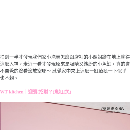
拍到一半才發現我們家小泡芙怎麼跟店裡的小姐姐蹲在地上聊得
這麼入神，走近一看才發現原來是吸睛又繽紛的小魚缸，真的會
不自覺的邊看邊放空耶～ 感覺家中來上這麼一缸療癒一下似乎
也不賴。
WT kitchen｜迎賓(招財？)魚缸(笑)