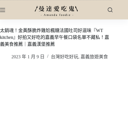
跳
至
主
要
太銷魂！金黃酥脆炸雞尬楓糖法國吐司好滋味『WT
內
kitchen』好拍又好吃的嘉義早午餐口袋名單不藏私！嘉
容
義美食推薦｜嘉義漢堡推薦
2023 年 1 月 9 日
台灣好吃好玩
,
嘉義旅遊美食