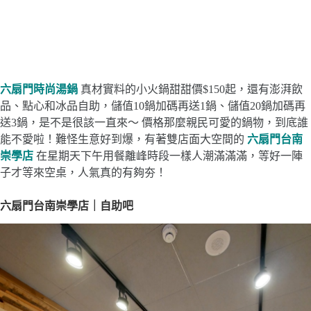
六扇門時尚湯鍋
真材實料的小火鍋甜甜價$150起，還有澎湃飲
品、點心和冰品自助，儲值10鍋加碼再送1鍋、儲值20鍋加碼再
送3鍋，是不是很該一直來～ 價格那麼親民可愛的鍋物，到底誰
能不愛啦！難怪生意好到爆，有著雙店面大空間的
六扇門台南
崇學店
在星期天下午用餐離峰時段一樣人潮滿滿滿，等好一陣
子才等來空桌，人氣真的有夠夯！
六扇門台南崇學店｜自助吧