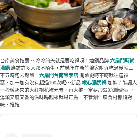
台南美食推薦～ 冷冷的天就是要吃鍋呀！連鎖品牌
六扇門時尚
湯鍋
應該許多人都不陌生，前幾年在新竹娘家附近吃過後就三
不五時跑去報到，
六扇門台南崇學店
開幕更時不時就往這裡
窩，加一加有沒有超過100次呢～新品
椒心濃奶鍋
加進了能讓人
一秒暖起來的大紅袍花椒元素，再大推一定要加$20加購起司，
湯頭又麻又香的滋味喝起來就是正點，不管涮什麼食材都超對
味，推推！