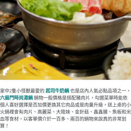
家中2隻小怪獸最愛的
起司牛奶鍋
也是店內人氣必點品項之一，
六扇門時尚湯鍋
鍋物一般價格是搭配豬肉片，勾選菜單時能依
個人喜好選擇是否加價更換其它肉品或是肉量升級，送上桌的小
火鍋裡會有肉片、高麗菜、大陸妹、金針菇、鑫鑫腸、魚板和米
血等食材，以客單價介於一百多、兩百的鍋物來說真的非常划
算！