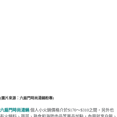
(圖片來源：六扇門時尚湯鍋粉專)
六扇門時尚湯鍋
個人小火鍋價格介於$170～$310之間，另外也
有火鍋料、蔬菜、熟食和海陸肉品等單品加點，內用就享白飯、