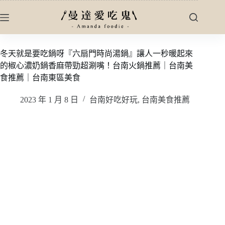
跳
至
主
要
冬天就是要吃鍋呀『六扇門時尚湯鍋』讓人一秒暖起來
內
的椒心濃奶鍋香麻帶勁超涮嘴！台南火鍋推薦｜台南美
容
食推薦｜台南東區美食
2023 年 1 月 8 日
台南好吃好玩
,
台南美食推薦