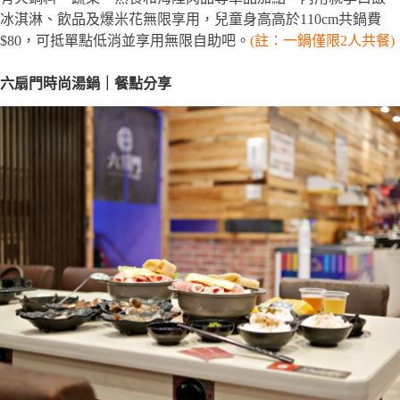
冰淇淋、飲品及爆米花無限享用，兒童身高高於110cm共鍋費
$80，可抵單點低消並享用無限自助吧。
(註：一鍋僅限2人共餐)
六扇門時尚湯鍋｜餐點分享