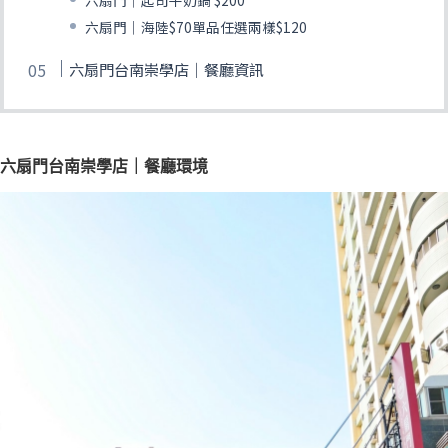
六扇門｜起司牛奶鍋 $200
六扇門｜海陸$70單品任選兩樣$120
六扇門台南崇學店｜餐廳資訊
六扇門台南崇學店｜餐廳環境