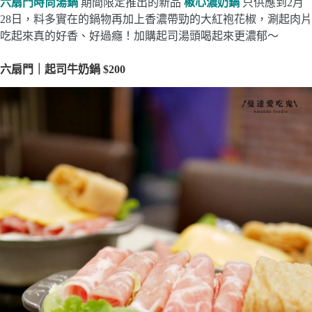
六扇門時尚湯鍋
期間限定推出的新品
椒心濃奶鍋
只供應到2月
28日，料多實在的鍋物再加上香濃帶勁的大紅袍花椒，涮起肉片
吃起來真的好香、好過癮！加購起司湯頭喝起來更濃郁～
六扇門｜起司牛奶鍋 $200