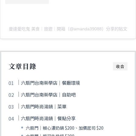
曼達愛吃鬼 美食｜旅遊｜開箱（@amanda39088）分享的貼文
文章目錄
收合
六扇門台南崇學店｜餐廳環境
六扇門台南崇學店｜自助吧
六扇門時尚湯鍋｜菜單
六扇門時尚湯鍋｜餐點分享
六扇門｜椒心濃奶鍋 $200、加價起司 $20