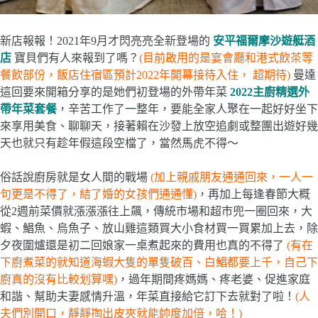
新店報報！2021年9月才閃亮亮全新登場的
安平福爾摩沙遊艇酒
店
寶貝們有人來報到了嗎？
(目前啟用的是宴會廳和港式飲茶等
餐飲部份，飯店住宿區預計2022年開幕接待入住， 超期待)
曼達
這回要來開箱分享的是她們初登場的外帶年菜
2022主廚精選外
帶年菜套餐
，辛苦工作了一整年，要能全家人聚在一起好好坐下
來享用美食、聊聊天，接著賴在沙發上放空追劇或整團出遊好幾
天也就只有趁年假這段空檔了，當然馬虎不得～
俗話說廚房就是女人間的戰場
(加上親戚朋友通通回來，一人一
句更是不得了，結了婚的女孩們通通懂)
，再加上每逢春節大概
從2週前菜價就漲漲漲往上飆，傳統市場和超市兜一圈回來，大
蝦、鯧魚、烏魚子、放山雞這類買大小食材買一買累加上去，除
夕夜圍爐還是初二回娘家一桌煮起來的費用也真的不得了
(有在
下廚煮菜的就知道海蝦大隻的單隻破百、白鯧都要上千，自己下
廚真的沒有比較划算嘿)
，過年期間疼媽媽、疼老婆、促進家庭
和諧、幫助夫妻感情升溫，年菜直接給它訂下去就對了啦！
(人
夫們別開口，靜靜掏出皮夾就能帥度加倍，哈！)