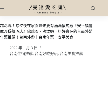
跳
至
主
要
超澎湃！除夕夜在家圍爐也要有滿滿儀式感『安平福爾
內
摩沙遊艇酒店』佛跳牆、鹽焗蝦，料好實在的台南外帶
容
年菜推薦！台南外帶｜台南年菜｜安平美食
2022 年 1 月 3 日
台南住宿推薦
,
台南好吃好玩
,
台南美食推薦