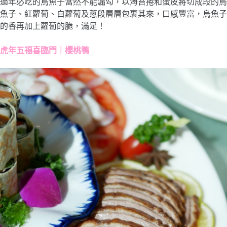
過年必吃的烏魚子當然不能漏勾，以海苔捲和蛋皮將切成段的烏
魚子、紅蘿蔔、白蘿蔔及蔥段層層包裹其來，口感豐富，烏魚子
的香再加上蘿蔔的脆，滿足！
虎年五福喜臨門｜櫻桃鴨