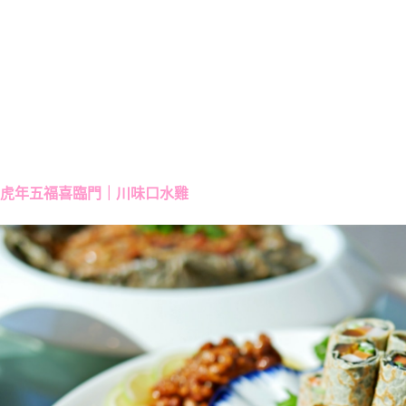
虎年五福喜臨門｜川味口水雞