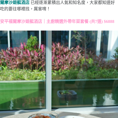
爾摩沙遊艇酒店
已經逐漸累積出人氣和知名度，大家都知道好
吃的要往哪裡找，厲害唷！
安平福爾摩沙遊艇酒店｜主廚精選外帶年菜套餐 (共7道) $6888