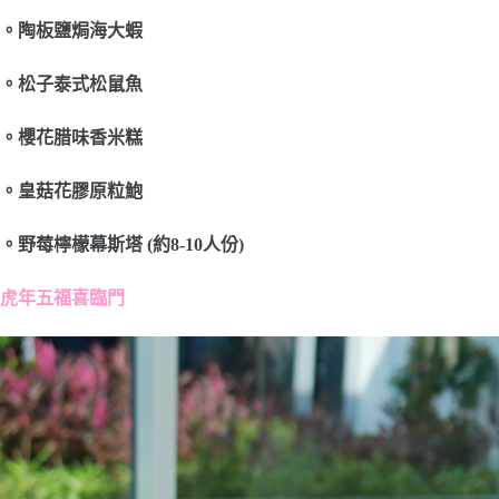
。陶板鹽焗海大蝦
。松子泰式松鼠魚
。櫻花腊味香米糕
。皇菇花膠原粒鮑
。野莓檸檬幕斯塔 (約8-10人份)
虎年五福喜臨門