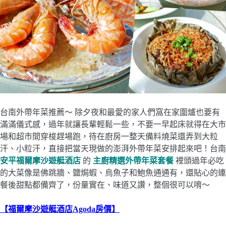
台南外帶年菜推薦～ 除夕夜和最愛的家人們窩在家圍爐也要有
滿滿儀式感，過年就讓長輩輕鬆一些，不要一早起床就得在大市
場和超市間穿梭趕場跑，待在廚房一整天備料燒菜還弄到大粒
汗、小粒汗，直接把當天現做的澎湃外帶年菜安排起來吧！台南
安平福爾摩沙遊艇酒店
的
主廚精選外帶年菜套餐
裡頭過年必吃
的大菜像是佛跳牆、鹽焗蝦、烏魚子和鮑魚通通有，還貼心的連
餐後甜點都備齊了，份量實在、味道又讚，整個很可以唷～
【福爾摩沙遊艇酒店Agoda房價】