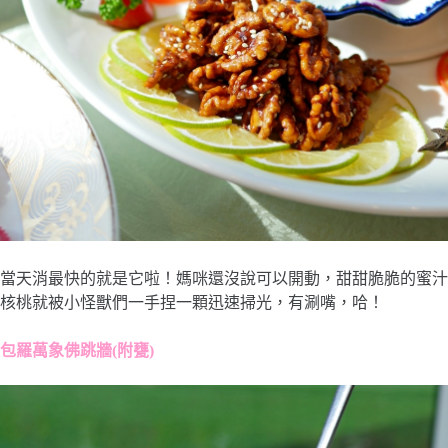
當天消最快的就是它啦！媽咪還沒說可以開動，甜甜脆脆的蜜汁
核桃就被小怪獸們一手捏一顆迅速掃光，有涮嘴，哈！
包羅萬象佛跳牆(附甕)