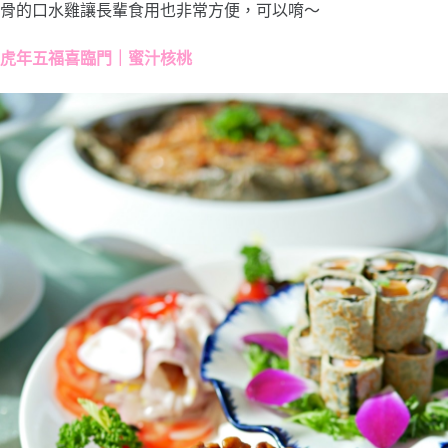
骨的口水雞讓長輩食用也非常方便，可以唷～
虎年五福喜臨門｜蜜汁核桃