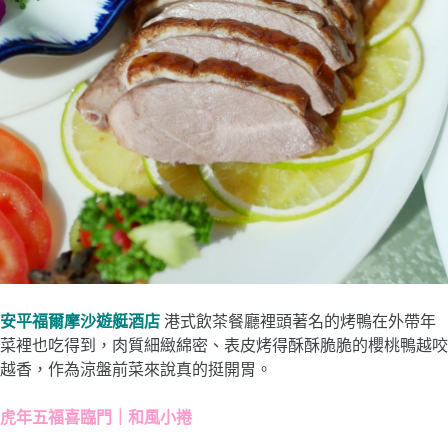
安平福爾摩沙遊艇酒店
港式飲茶餐廳裡頭著名的烤鴨在外帶年
菜裡也吃得到，肉質細緻綿密、表皮烤得酥酥脆脆的櫻桃鴨越咬
越香，作為涼盤前菜來說真的挺開胃。
虎年五福喜臨門｜和風小捲