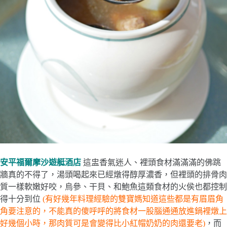
安平福爾摩沙遊艇酒店
這盅香氣迷人、裡頭食材滿滿滿的佛跳
牆真的不得了，湯頭喝起來已經燉得醇厚濃香，但裡頭的排骨肉
質一樣軟嫩好咬，烏參、干貝、和鮑魚這類食材的火侯也都控制
得十分到位
(有好幾年料理經驗的雙寶媽知道這些都是有眉眉角
角要注意的，不能真的傻呼呼的將食材一股腦通通放進鍋裡燉上
好幾個小時，那肉質可是會變得比小紅帽奶奶的肉還要老)
，而