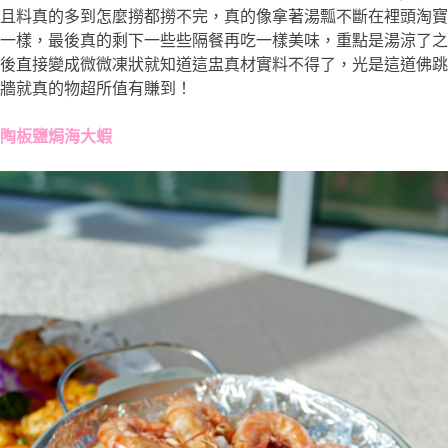
且料真的多到怎麼撈都撈不完，真的像拿著湯瓢不斷在裡頭淘寶
一樣，最後真的剩下一些些隔餐再吃一樣美味，重點是湯涼了之
後直接變成微微凍狀就知道這盅真材實料不得了，光是這道佛跳
牆就真的物超所值有賺到！
陶板鹽焗海大蝦