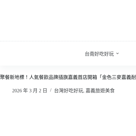
跳
至
主
要
內
容
台南好吃好玩
聚餐新地標！人氣餐飲品牌插旗嘉義首店開箱「金色三麥嘉義耐
2026 年 3 月 2 日
台灣好吃好玩
,
嘉義旅遊美食