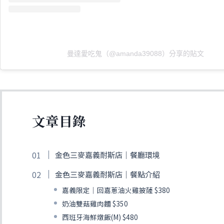
曼達愛吃鬼（@amanda39088）分享的貼文
文章目錄
金色三麥嘉義耐斯店｜餐廳環境
金色三麥嘉義耐斯店｜餐點介紹
嘉義限定｜回嘉蔥油火雞披薩 $380
奶油雙菇雞肉麵 $350
西班牙海鮮燉飯(M) $480