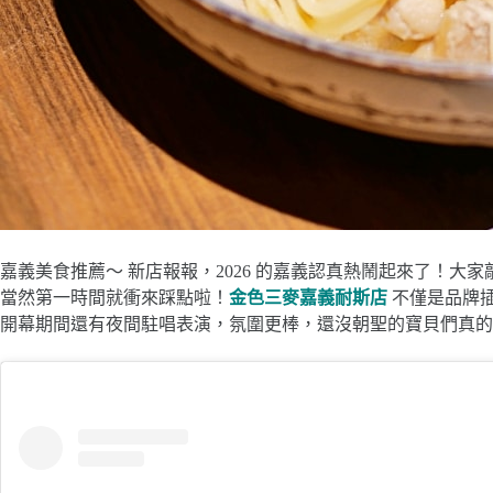
嘉義美食推薦～ 新店報報，2026 的嘉義認真熱鬧起來了！大
當然第一時間就衝來踩點啦！
金色三麥嘉義耐斯店
不僅是品牌插
開幕期間還有夜間駐唱表演，氛圍更棒，還沒朝聖的寶貝們真的