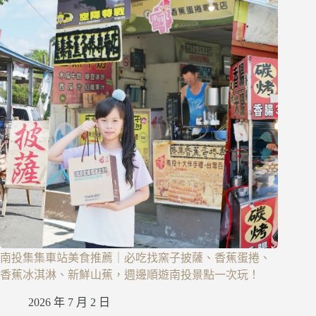
南投集集車站美食推薦｜必吃找窯子披薩、香蕉蛋捲、
香蕉冰淇淋、新鮮山蕉，週邊順遊南投景點一次玩！
2026 年 7 月 2 日