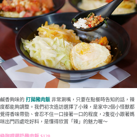
鹹香夠味的
打拋豬肉飯
非常涮嘴，只要在點餐時告知的話，辣
度都能夠調整。我們初次造訪選擇了小辣，是家中2個小怪獸都
覺得香味帶勁、會忍不住一口接著一口的程度，2隻從小跟著媽
咪出門四處吃好料，是懂得欣賞「辣」的魅力喔～
綠咖哩椰奶雞肉飯 $120