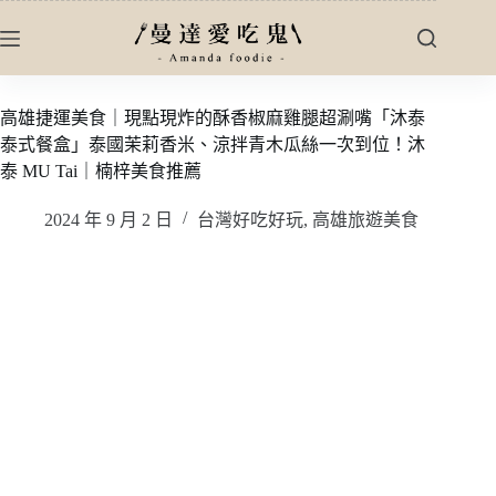
跳
至
主
要
高雄捷運美食｜現點現炸的酥香椒麻雞腿超涮嘴「沐泰
內
泰式餐盒」泰國茉莉香米、涼拌青木瓜絲一次到位！沐
容
泰 MU Tai｜楠梓美食推薦
2024 年 9 月 2 日
台灣好吃好玩
,
高雄旅遊美食