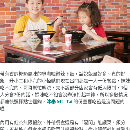
帶有香醇椰奶風味的綠咖哩微辣下飯，話說飯量好多、真的好
飽！升小二和小六的小怪獸們現在出門都是一人一份餐點，妹妹
吃不完的、哥哥幫忙解決，先不說部分店家會有低消限制，3個
人分食2份的話，媽咪吃不飽會沒辦法打起精神，所以多數情況
都痛快選擇點它個夠，
沐泰 MU Tai
的份量要吃飽是沒問題的
喔！
內用有紅茶無限暢飲，外帶餐盒還是有「隔間」能讓菜、飯分
開，不必擔心餐盒米飯吸附菜汁變得軟黏，從小細節就能感受出