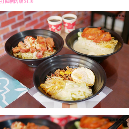
打拋豬肉飯 $110