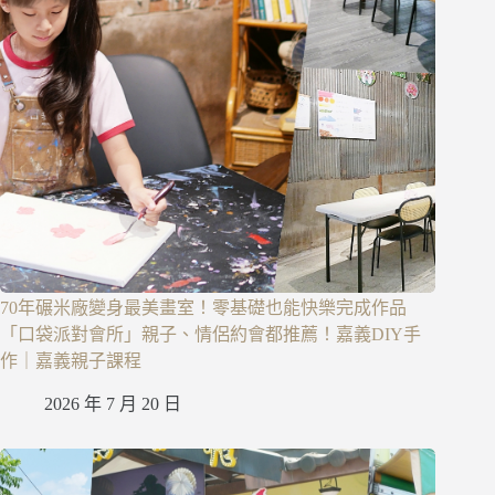
70年碾米廠變身最美畫室！零基礎也能快樂完成作品
「口袋派對會所」親子、情侶約會都推薦！嘉義DIY手
作｜嘉義親子課程
2026 年 7 月 20 日