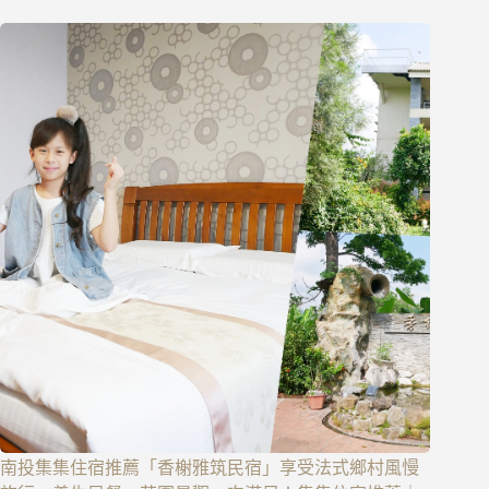
南投集集住宿推薦「香榭雅筑民宿」享受法式鄉村風慢