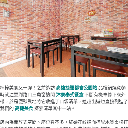
楠梓美食又一彈！之前造訪
高雄捷運
都會公園站
品嚐鍋燒意麵
時就注意到路口三角窗這間
沐泰泰式餐盒
不斷有機車停下來外
帶，於是便默默地將它收進了口袋清單，這趟出遊也直接列進了
我們的
高捷美食
探索清單其中一站。
店內為開放式空間、座位數不多，紅磚花紋牆面搭配木質桌椅打