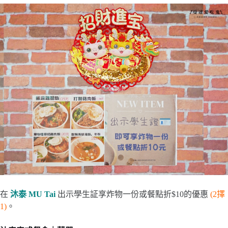
在
沐泰 MU Tai
出示學生証享炸物一份或餐點折$10的優惠
(2擇
1)
。