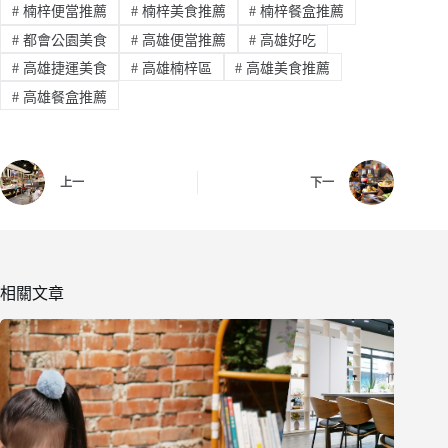
#
楠梓便當推薦
#
楠梓美食推薦
#
楠梓餐盒推薦
#
都會公園美食
#
高雄便當推薦
#
高雄好吃
#
高雄捷運美食
#
高雄楠梓區
#
高雄美食推薦
#
高雄餐盒推薦
上一
下一
相關文章