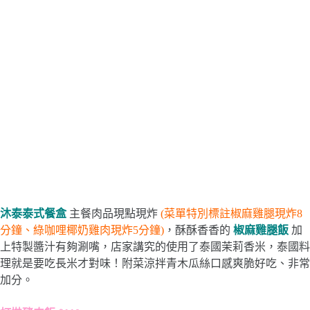
沐泰泰式餐盒
主餐肉品現點現炸
(菜單特別標註椒麻雞腿現炸8
分鐘、綠咖哩椰奶雞肉現炸5分鐘)
，酥酥香香的
椒麻雞腿飯
加
上特製醬汁有夠涮嘴，店家講究的使用了泰國茉莉香米，泰國料
理就是要吃長米才對味！附菜涼拌青木瓜絲口感爽脆好吃、非常
加分。