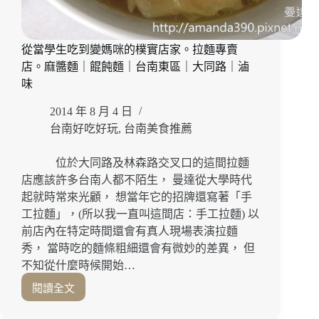
湯
+拉
麵
從當學生吃到變媽咪的樸實店家。拉麵專賣
雙
店。麻醬麵｜餛飩麵｜台南東區｜大同路｜滷
重
享
味
受！
2014 年 8 月 4 日
台南好吃好玩
,
台南美食推薦
位於大同路及林森路交叉口的這間拉麵
店應該許多台南人都不陌生， 曼達從大學時代
起就時常來光顧， 想當年它的招牌還寫著「手
工拉麵」，(所以我一直叫這間店：手工拉麵) 以
前店內在特定時間還會有真人現場表演拉麵
秀， 當時吃的麵條粗細還會有微妙的差異， 但
不知從什麼時候開始…
閱讀全文
從
當