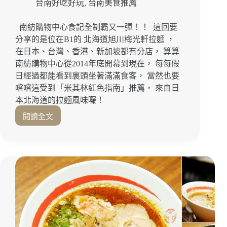
台南好吃好玩
,
台南美食推薦
店
家。
東
南紡購物中心食記全制霸又一彈！！ 這回要
京
分享的是位在B1的 北海道旭川梅光軒拉麵 ，
駅
在日本、台灣、香港、新加坡都有分店， 算算
一
南紡購物中心從2014年底開幕到現在， 每每假
番
日經過都能看到裏頭坐著滿滿食客， 當然也要
街/
嚐嚐這受到「米其林紅色指南」推薦， 來自日
東
京
本北海道的拉麵風味囉！
車
閱讀全文
【台
站
B1
南
美
食】
北
海
道
旭
川
梅