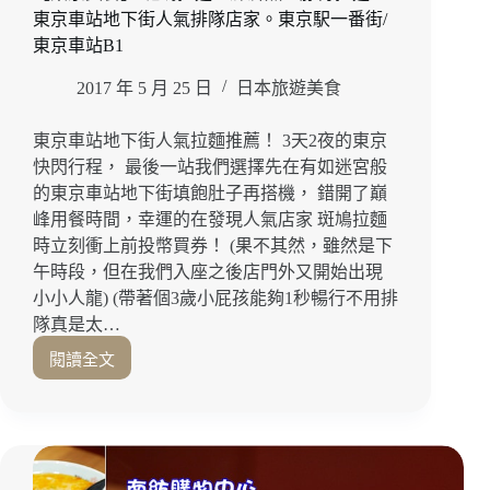
東京車站地下街人氣排隊店家。東京駅一番街/
麵
任
東京車站B1
你
2017 年 5 月 25 日
日本旅遊美食
選
東京車站地下街人氣拉麵推薦！ 3天2夜的東京
快閃行程， 最後一站我們選擇先在有如迷宮般
的東京車站地下街填飽肚子再搭機， 錯開了巔
峰用餐時間，幸運的在發現人氣店家 斑鳩拉麵
時立刻衝上前投幣買券！ (果不其然，雖然是下
午時段，但在我們入座之後店門外又開始出現
小小人龍) (帶著個3歲小屁孩能夠1秒暢行不用排
隊真是太…
閱讀全文
【東
京
美
食】
斑
鳩