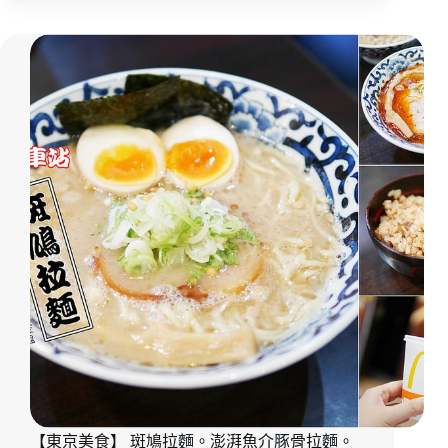
美
食】
四
天
王
拉
麵。
道
頓
堀
人
氣
拉
麵
店。
醬
油、
鹽
味、
味
噌
【東京美食】 斑鳩拉麵。澎湃魚介豚骨拉麵。
拉