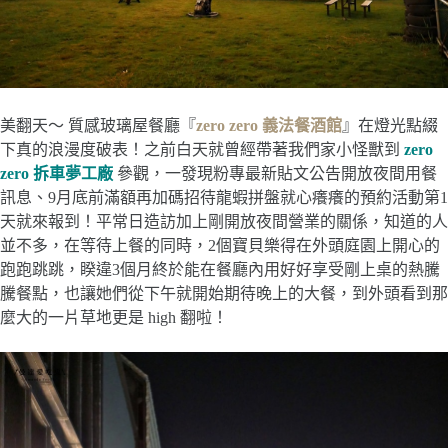
美翻天～ 質感玻璃屋餐廳『
zero zero 義法餐酒館
』在燈光點綴
下真的浪漫度破表！之前白天就曾經帶著我們家小怪獸到
zero
zero 拆車夢工廠
參觀，一發現粉專最新貼文公告開放夜間用餐
訊息、9月底前滿額再加碼招待龍蝦拼盤就心癢癢的預約活動第1
天就來報到！平常日造訪加上剛開放夜間營業的關係，知道的人
並不多，在等待上餐的同時，2個寶貝樂得在外頭庭園上開心的
跑跑跳跳，睽違3個月終於能在餐廳內用好好享受剛上桌的熱騰
騰餐點，也讓她們從下午就開始期待晚上的大餐，到外頭看到那
麼大的一片草地更是 high 翻啦！