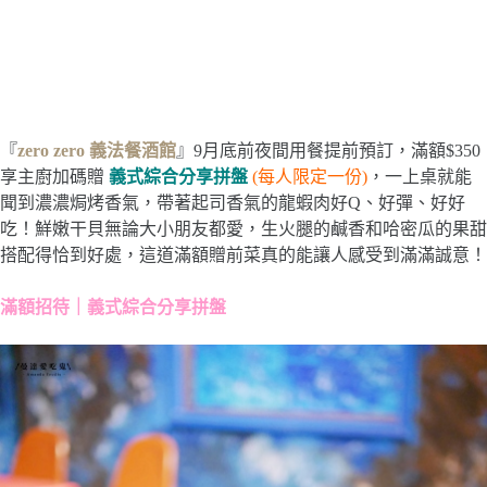
『
zero zero 義法餐酒館
』9月底前夜間用餐提前預訂，滿額$350
享主廚加碼贈
義式綜合分享拼盤
(每人限定一份)
，一上桌就能
聞到濃濃焗烤香氣，帶著起司香氣的龍蝦肉好Q、好彈、好好
吃！鮮嫩干貝無論大小朋友都愛，生火腿的鹹香和哈密瓜的果甜
搭配得恰到好處，這道滿額贈前菜真的能讓人感受到滿滿誠意！
滿額招待｜義式綜合分享拼盤