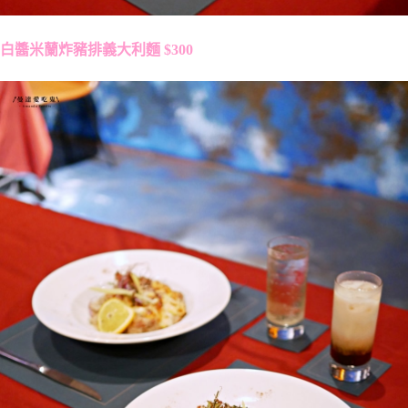
白醬米蘭炸豬排義大利麵 $300