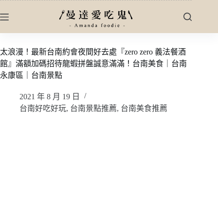
跳
至
主
要
太浪漫！最新台南約會夜間好去處『zero zero 義法餐酒
內
館』滿額加碼招待龍蝦拼盤誠意滿滿！台南美食｜台南
容
永康區｜台南景點
2021 年 8 月 19 日
台南好吃好玩
,
台南景點推薦
,
台南美食推薦