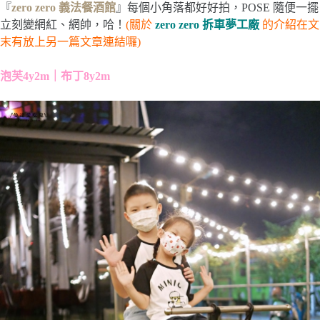
『
zero zero 義法餐酒館
』每個小角落都好好拍，POSE 隨便一擺
立刻變網紅、網帥，哈！
(關於
zero zero 拆車夢工廠
的介紹在文
末有放上另一篇文章連結囉)
泡芙4y2m｜布丁8y2m