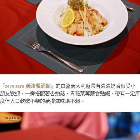
『
zero zero 義法餐酒館
』的白醬義大利麵帶有濃濃奶香很受小
朋友歡迎，一旁搭配著杏鮑菇、青花菜等蔬食點綴，帶有一定厚
度但入口軟嫩不柴的豬排滋味還不賴。