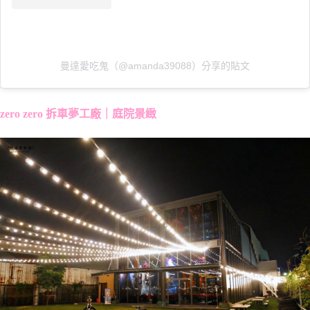
曼達愛吃鬼（@amanda39088）分享的貼文
zero zero 拆車夢工廠｜庭院景緻