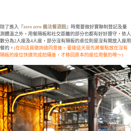
除了進入『
zero zero 義法餐酒館
』時需要做好實聯制登記及量
測體溫之外，用餐隔板和社交距離的部分也都有好好遵守，依人
數分為2人座及4人座，部分沒有隔板的桌位則是沒有開放入座用
餐的。
(在向店員徵詢過同意後，曼達這天是先將餐點放在沒有
隔板的座位快速完成拍攝後，才移回原本的座位用餐的唷～)