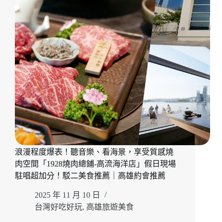
薦
款
待，
專
人
桌
邊
代
烤
的
細
節
美
學
「明
浪漫程度爆表！聽音樂、看海景，享受質感燒
燒
肉空間「1928燒肉總鋪-高流海洋店」假日現場
肉
文
駐唱超加分！駁二美食推薦｜高雄約會推薦
自
2025 年 11 月 10 日
旗
艦
台灣好吃好玩
,
高雄旅遊美食
店」