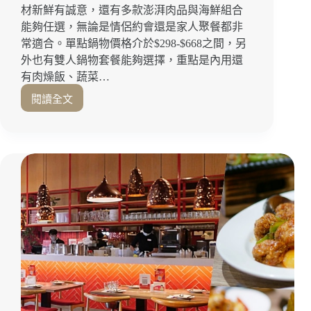
材新鮮有誠意，還有多款澎湃肉品與海鮮組合
駐
能夠任選，無論是情侶約會還是家人聚餐都非
唱
超
常適合。單點鍋物價格介於$298-$668之間，另
加
外也有雙人鍋物套餐能夠選擇，重點是內用還
分！
有肉燥飯、蔬菜…
駁
閱讀全文
二
鳳
美
山
食
聚
推
餐
薦
推
｜
薦
高
｜
雄
軟
約
嫩
會
和
推
牛、
薦
澎
湃
海
鮮