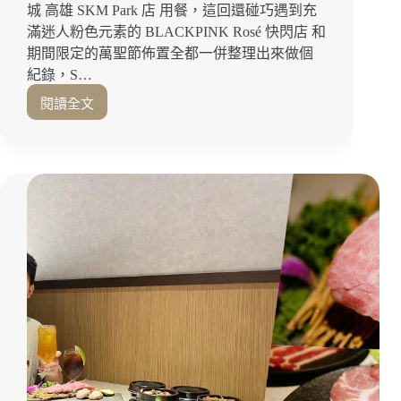
品
城 高雄 SKM Park 店 用餐，這回還碰巧遇到充
暢
滿迷人粉色元素的 BLACKPINK Rosé 快閃店 和
享！
期間限定的萬聖節佈置全都一併整理出來做個
鳳
紀錄，S…
山
閱讀全文
火
高
鍋
雄
推
前
薦
鎮
｜
美
高
食
雄
｜
美
道
食
道
推
下
薦
飯、
泰
味
滿
滿
「瓦