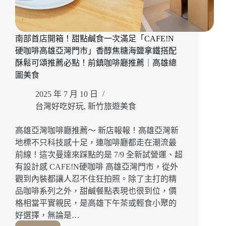
「這
間
串
南部首店開箱！甜點鹹食一次滿足「CAFE!N
燒
This
硬咖啡高雄亞灣門市」香醇焦糖海鹽拿鐵搭配
Skewers」
酥鬆可頌推薦必點！前鎮咖啡廳推薦｜高雄總
40-
圖美食
75
道
2025 年 7 月 10 日
品
台灣好吃好玩
,
新竹旅遊美食
項
任
高雄亞灣咖啡廳推薦～ 新店報報！高雄亞灣新
選
地標不只科技感十足，連咖啡廳都走在潮流最
超
澎
前線！這次曼達來踩點的是 7/9 全新試營運、超
湃，
有設計感 CAFE!N硬咖啡 高雄亞灣門市，從外
包
觀到內裝都讓人忍不住狂拍照。除了主打的精
廂
品咖啡系列之外，甜鹹餐點表現也很到位，價
KTV
格相當平實親民，是高雄下午茶或輕食小聚的
唱
好選擇，無論是…
起