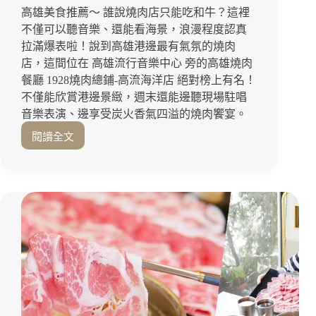
主
高雄美食推薦～ 誰說燒肉店只能吃和牛？這裡
打
不僅可以聽音樂、還能看海景，浪漫程度認真
熟
拉滿爆表啦！說到高雄港邊最有氣氛的燒肉
成
店，這間位在 高雄流行音樂中心 旁的高雄燒肉
肉
餐廳 1928燒肉總鋪-高流海洋店 絕對榜上有名！
品
和
不僅能欣賞港邊景緻，週末還能邊聽現場駐唱
活
音樂表演、邊享受炭火香氣四溢的燒肉饗宴。
體
閱讀全文
海
浪
鮮
漫
的
程
高
度
質
爆
感
表！
左
聽
營
音
燒
樂、
肉！
看
左
海
營
景，