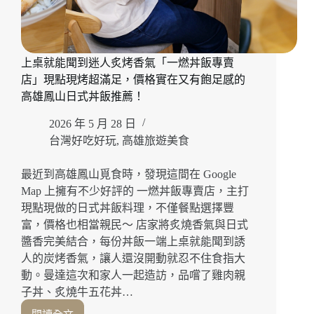
區
倉
庫，
珍
上桌就能聞到迷人炙烤香氣「一燃丼飯專賣
珠
店」現點現烤超滿足，價格實在又有飽足感的
奶
茶
高雄鳳山日式丼飯推薦！
創
2026 年 5 月 28 日
始
品
台灣好吃好玩
,
高雄旅遊美食
牌
必
最近到高雄鳳山覓食時，發現這間在 Google
點
Map 上擁有不少好評的 一燃丼飯專賣店，主打
功
現點現做的日式丼飯料理，不僅餐點選擇豐
夫
富，價格也相當親民～ 店家將炙燒香氣與日式
麵、
醬香完美結合，每份丼飯一端上桌就能聞到誘
蘿
蔔
人的炭烤香氣，讓人還沒開動就忍不住食指大
糕
動。曼達這次和家人一起造訪，品嚐了雞肉親
與
子丼、炙燒牛五花丼…
經