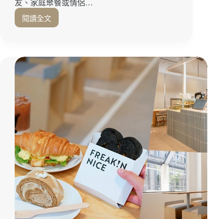
友、家庭聚餐或情侶…
山
閱讀全文
旅
高
遊
雄
推
日
薦
本
｜
料
旗
理
山
吃
慶
到
生
飽
推
｜
薦
串
燒、
熱
炒、
鍋
物
一
次
滿
足