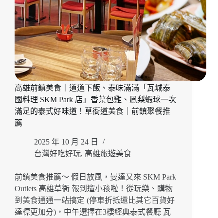
鍋
物
一
次
滿
足
「伊
根
高雄前鎮美食｜道道下飯、泰味滿滿「瓦城泰
鍋
國料理 SKM Park 店」香葉包雞、鳳梨蝦球一次
屋
文
滿足的泰式好味道！草衙道美食｜前鎮聚餐推
中
薦
店」
自
2025 年 10 月 24 日
助
台灣好吃好玩
,
高雄旅遊美食
吧
蔬
前鎮美食推薦～ 假日放風，曼達又來 SKM Park
菜、
Outlets 高雄草衙 報到遛小孩啦！從玩樂、購物
飲
到美食通通一站搞定 (停車折抵還比其它百貨好
料、
達標更加分)，中午選擇在3樓經典泰式餐廳 瓦
冰