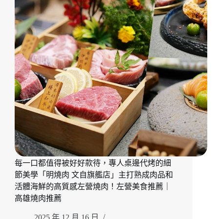
從
薦
48
｜
小
高
時
雄
發
約
酵
會
麵
推
團
薦
到
90
秒
窯
烤
「LA
ONE
Pizza」
前
每一口都值得被好好款待，專人桌邊代烤的細
菜
節美學「明燒肉 文自旗艦店」主打熟成肉品和
到
活體海鮮的高質感左營燒肉！左營美食推薦｜
和
高雄燒肉推薦
牛
都
2025 年 12 月 16 日