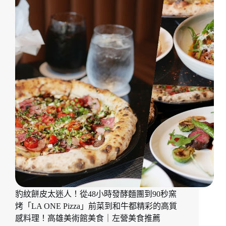
營
賞
美
景
食
到
推
特
薦
色
船
麵
與
涮
嘴
小
點
「大
城
老
船
麵
大
豹紋餅皮太迷人！從48小時發酵麵團到90秒窯
立
烤「LA ONE Pizza」前菜到和牛都精彩的高質
旗
艦
感料理！高雄美術館美食｜左營美食推薦