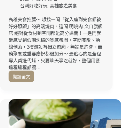
精
台灣好吃好玩
,
高雄旅遊美食
彩
的
高雄美食推薦～ 想找一間「從入座到完食都被
高
好好照顧」的高端燒肉，這間 明燒肉-文自旗艦
質
感
店 絕對從食材到空間都能高分過關！一進門就
料
能感受到低調沈穩的質感氛圍，空間寬敞、動
理！
線俐落，2樓還設有獨立包廂，無論是約會、商
高
務聚餐或重要慶祝都很加分～ 最貼心的是全程
雄
專人桌邊代烤，只要聊天等吃就好，整個用餐
美
過程過程都讓…
術
館
閱讀全文
每
美
一
食
口
｜
都
左
值
營
得
美
被
食
好
推
好