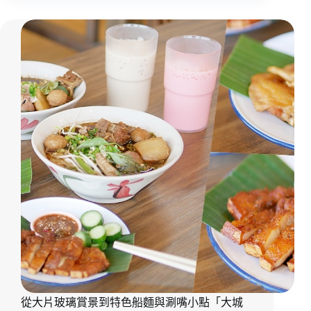
飯
高！
推
美
薦！
味
排
餐
尬
豐
盛
自
助
吧
一
次
滿
足
「貴
族
世
家
mini
從大片玻璃賞景到特色船麵與涮嘴小點「大城
左