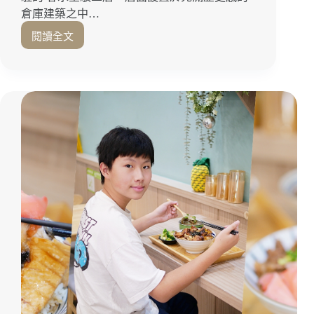
倉庫建築之中…
閱讀全文
高
雄
鹽
埕
美
食
推
薦
「春
水
堂
駁
二
店」
進
駐
百
年
港