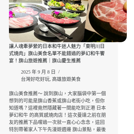
城
泰
國
料
理
SKM
Park
讓人魂牽夢縈的日本和牛迷人魅力「東明川日
店」
香
式燒肉」旗山美食名單不能錯過的夢幻和牛饗
葉
宴！旗山旅遊推薦｜旗山慶生推薦
包
雞、
2025 年 9 月 8 日
鳳
台灣好吃好玩
,
高雄旅遊美食
梨
蝦
旗山美食推薦～ 說到旗山，大家腦袋中第一個
球
想到的可能是旗山香蕉或旗山老街小吃，但你
一
知道嗎？這裡竟然隱藏著一間能吃到正港 日本
次
夢幻和牛 的高質感燒肉店！這次曼達之前在朋
滿
足
友的推薦下品嚐過一次就一直心心念念，這回
的
特別帶著家人下午先漫遊週邊 旗山景點，最後