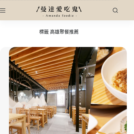
跳
至
主
要
標籤
高雄聚餐推薦
內
容