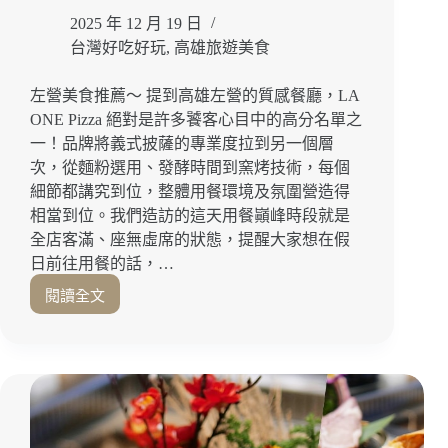
店」
2025 年 12 月 19 日
值
得
台灣好吃好玩
,
高雄旅遊美食
收
藏
左營美食推薦～ 提到高雄左營的質感餐廳，LA
的
ONE Pizza 絕對是許多饕客心目中的高分名單之
平
一！品牌將義式披薩的專業度拉到另一個層
價
次，從麵粉選用、發酵時間到窯烤技術，每個
高
細節都講究到位，整體用餐環境及氛圍營造得
雄
景
相當到位。我們造訪的這天用餐巓峰時段就是
觀
全店客滿、座無虛席的狀態，提醒大家想在假
餐
日前往用餐的話，…
廳
閱讀全文
開
豹
箱！
紋
前
餅
金
皮
區
太
美
迷
食
人！
推