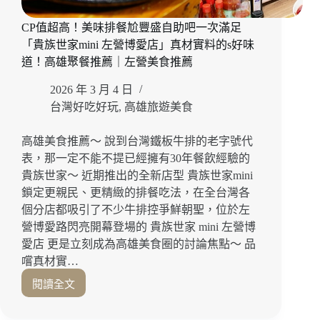
現
烤
CP值超高！美味排餐尬豐盛自助吧一次滿足
超
「貴族世家mini 左營博愛店」真材實料的s好味
滿
足，
道！高雄聚餐推薦｜左營美食推薦
價
2026 年 3 月 4 日
格
實
台灣好吃好玩
,
高雄旅遊美食
在
又
高雄美食推薦～ 說到台灣鐵板牛排的老字號代
有
表，那一定不能不提已經擁有30年餐飲經驗的
飽
貴族世家～ 近期推出的全新店型 貴族世家mini
足
鎖定更親民、更精緻的排餐吃法，在全台灣各
感
個分店都吸引了不少牛排控爭鮮朝聖，位於左
的
高
營博愛路閃亮開幕登場的 貴族世家 mini 左營博
雄
愛店 更是立刻成為高雄美食圈的討論焦點～ 品
鳳
嚐真材實…
山
閱讀全文
日
CP
式
值
丼
超