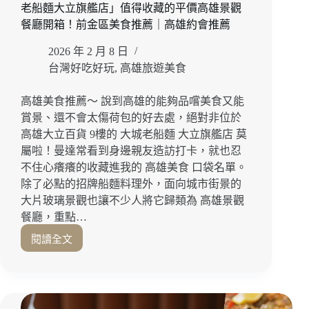
營
老船麵大立旗艦店」值得收藏的平價高雄景觀
博
餐廳開箱！前金區美食推薦｜高雄約會推薦
愛
店」
2026 年 2 月 8 日
真
台灣好吃好玩
,
高雄旅遊美食
材
實
高雄美食推薦～ 說到高雄的能夠品嚐美食又能
料
賞景、還不會太傷荷包的好去處，絕對非位於
的
高雄大立百貨 9樓的 大城老船麵 大立旗艦店 莫
s
好
屬啦！曼達常看到身邊親友造訪打卡，就也忍
味
不住心癢癢的收藏進我的 高雄美食 口袋名單。
道！
除了必點的招牌船麵料理外，面向城市街景的
高
大片玻璃景觀也讓不少人將它歸類為 高雄景觀
雄
餐廳，重點…
聚
餐
閱讀全文
從
推
大
薦
片
｜
玻
左
璃