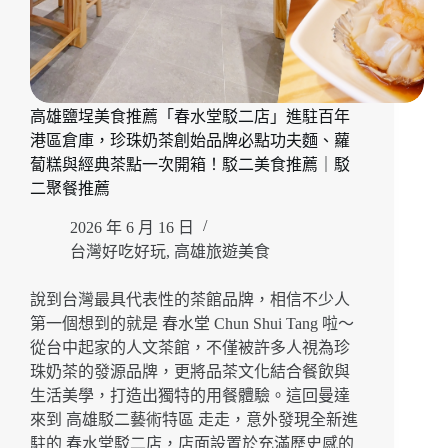
高雄鹽埕美食推薦「春水堂駁二店」進駐百年
港區倉庫，珍珠奶茶創始品牌必點功夫麵、蘿
蔔糕與經典茶點一次開箱！駁二美食推薦｜駁
二聚餐推薦
2026 年 6 月 16 日
台灣好吃好玩
,
高雄旅遊美食
說到台灣最具代表性的茶館品牌，相信不少人
第一個想到的就是 春水堂 Chun Shui Tang 啦～
從台中起家的人文茶館，不僅被許多人視為珍
珠奶茶的發源品牌，更將品茶文化結合餐飲與
生活美學，打造出獨特的用餐體驗。這回曼達
來到 高雄駁二藝術特區 走走，意外發現全新進
駐的 春水堂駁二店，店面設置於充滿歷史感的