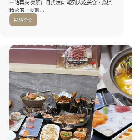
泰
一站再來 東明川日式燒肉 報到大吃美食，為這
式
精彩的一天劃…
好
味
閱讀全文
讓
道！
人
草
魂
衙
牽
道
夢
美
縈
食
的
｜
日
前
本
鎮
和
聚
牛
餐
迷
推
人
薦
魅
力
「東
明
川