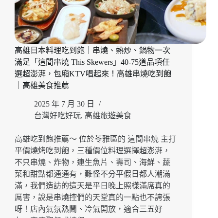
日
式
燒
肉」
旗
高雄日本料理吃到飽｜串燒、熱炒、鍋物一次
山
滿足「這間串燒 This Skewers」40-75道品項任
美
食
選超澎湃，包廂KTV唱起來！高雄串燒吃到飽
名
｜高雄美食推薦
單
不
2025 年 7 月 30 日
能
台灣好吃好玩
,
高雄旅遊美食
錯
過
高雄吃到飽推薦～ 位於苓雅區的 這間串燒 主打
的
平價燒烤吃到飽，三種價位料理選擇超澎湃，
夢
不只串燒、炸物，連生魚片、壽司、海鮮、蔬
幻
菜和甜點都通通有，難怪不分平假日都人潮滿
和
牛
滿，我們造訪的這天是平日晚上照樣滿席真的
饗
厲害，說是串燒控們的天堂真的一點也不誇張
宴！
呀！店內氣氛熱鬧、冷氣開放，適合三五好
旗