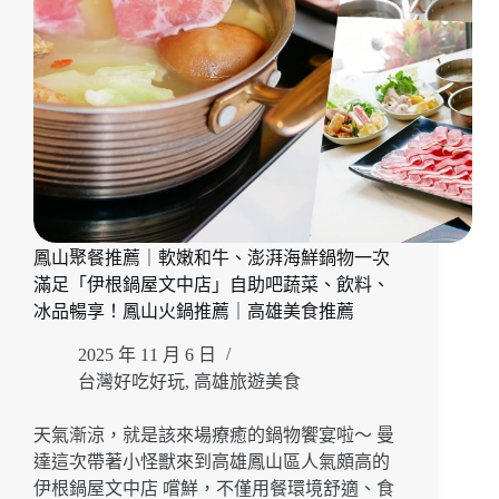
美
享
食
受
推
質
薦
感
｜
燒
高
肉
雄
空
燒
間
肉
「1928
推
燒
薦
肉
鳳山聚餐推薦｜軟嫩和牛、澎湃海鮮鍋物一次
總
滿足「伊根鍋屋文中店」自助吧蔬菜、飲料、
鋪-
高
冰品暢享！鳳山火鍋推薦｜高雄美食推薦
流
2025 年 11 月 6 日
海
洋
台灣好吃好玩
,
高雄旅遊美食
店」
假
天氣漸涼，就是該來場療癒的鍋物饗宴啦～ 曼
日
達這次帶著小怪獸來到高雄鳳山區人氣頗高的
現
伊根鍋屋文中店 嚐鮮，不僅用餐環境舒適、食
場