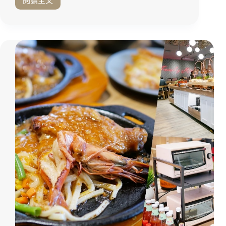
閱讀全文
典
上
茶
桌
點
就
一
能
次
聞
開
到
箱！
迷
駁
人
二
炙
美
烤
食
香
推
氣
薦
「一
｜
燃
駁
丼
二
飯
聚
專
餐
賣
推
店」
薦
現
點